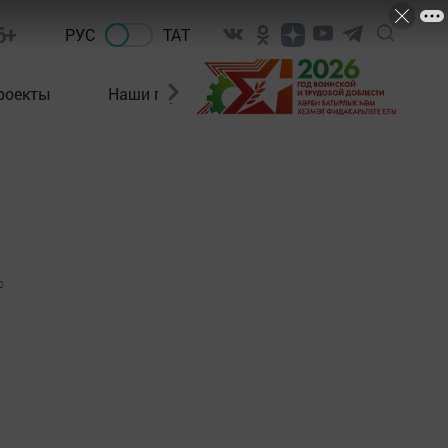
6+
РУС
ТАТ
роекты
Наши герои
Нормативно-правовые а
0