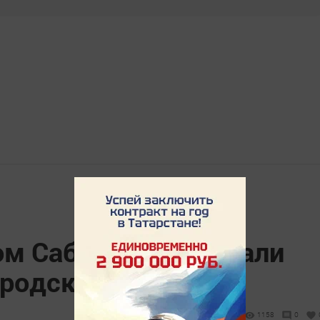
ом Сабантуе побывали
ородской области
1158
0