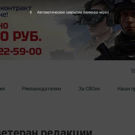
5
Автоматическое закрытие баннера через
1
ея
Рекламодателям
За СВОих
Наши п
ветеран редакции