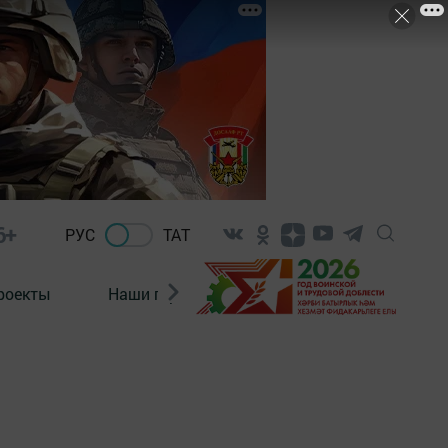
6+
РУС
ТАТ
роекты
Наши герои
Нормативно-правовые а