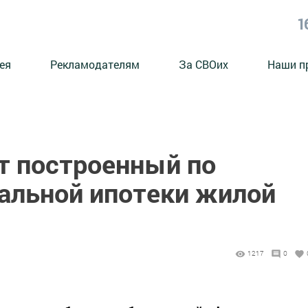
1
ея
Рекламодателям
За СВОих
Наши п
т построенный по
альной ипотеки жилой
1217
0