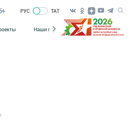
6+
РУС
ТАТ
роекты
Наши герои
Нормативно-правовые а
0