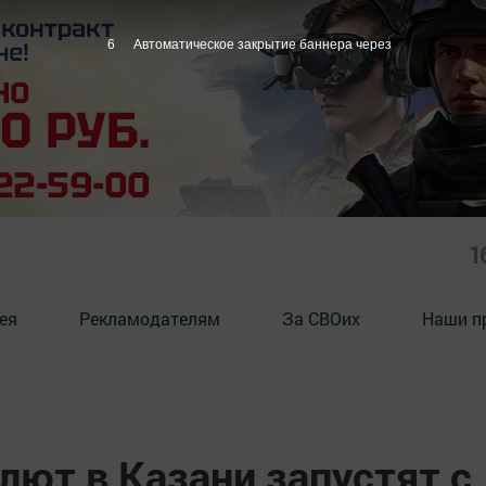
5
Автоматическое закрытие баннера через
1
ея
Рекламодателям
За СВОих
Наши п
алют в Казани запустят с