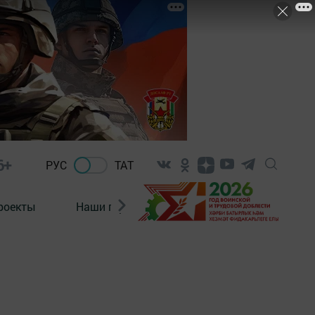
6+
РУС
ТАТ
роекты
Наши герои
Нормативно-правовые а