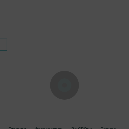
Главная
Фотогалереи
За СВОих
Разное