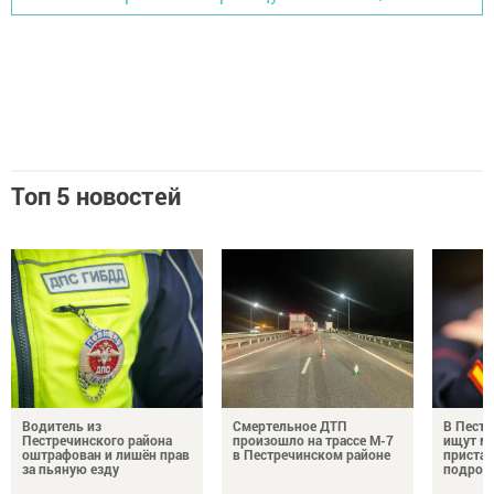
Топ 5 новостей
Водитель из
Смертельное ДТП
В Пестр
Пестречинского района
произошло на трассе М-7
ищут м
оштрафован и лишён прав
в Пестречинском районе
пристав
за пьяную езду
подрос