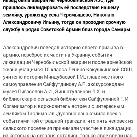
пришлось ликвидировать её последствия нашему
земляку, уроженцу села Черемышево, Николаю
Александровичу Ильину, тогда он проходил срочную
службу в рядах Советской Армии близ города Самары.
Александрович поведал историю своего призыва в
армию, переброс их части на Украину, события
ликвидации Чернобыльской аварии и после армейской
жизни учащимся 10 класса Ленино-Кокушкинской СОШ,
учителю истории Миндубаевой Г.М., главе местного
самоуправления Сайфутдинову А.Р., экскурсоводам
музея Пигасовой А.И., Зиннатуллиной Л.Х. и
библиотекарю сельской библиотеки Сайфуллиной Т. И.
Организатор и вдохновитель встречи с интересным
земляком Таслима Ильдусовна ознакомила всех с
событиями той страшной трагедии, что пять человек из
сельского поселения принимали участие в ликвидации,
из которых на сегодня остались только двое среди нас.