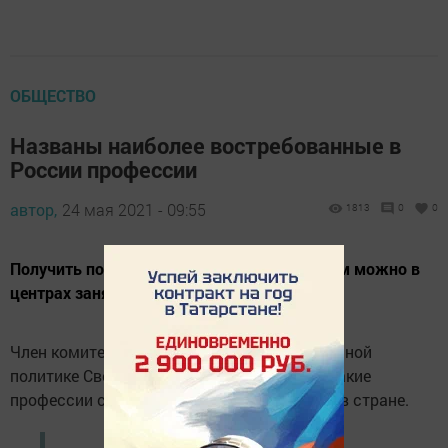
ОБЩЕСТВО
Названы наиболее востребованные в
России профессии
автор,
24 мая 2021 - 09:55
1813
0
0
Получить подготовку по этим направлениям можно в
центрах занятости.
Член комитета Госдумы по труду и социальной
политике Светлана Бессараб рассказала, какие
профессии сейчас самые востребованные в стране.