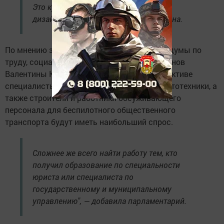
Это курьер, водитель, бухгалтер, арт-
дизайнер и IT-дизайнер", — отметила она.
По мнению зампредседателя комитета Госдумы по
труду, социальной политике и делам ветеранов
Валентины Кабановой, в ближайшей перспективе
специалисты в сферах IT-технологий и робототехники, а
также строители и работники обсуживающего
персонала для беспилотного общественного
транспорта будут иметь наибольший спрос.
Сложнее же всего найти работу тем, кто
получил образование по специальности
юриста или специалиста по
государственному и муниципальному
управлению", — добавила парламентарий.