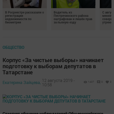
В Росреестре рассказали о
Водитель из
С авгус
регистрации
Пестречинского района
меняет
недвижимости по
оштрафован и лишён прав
соверше
биометрии
за пьяную езду
утренне
ОБЩЕСТВО
Корпус «За чистые выборы» начинает
подготовку к выборам депутатов в
Татарстане
12 августа 2019 -
Екатерина Зайцева,
1407
0
0
10:58
Стартует обучение наблюдателей Общероссийского