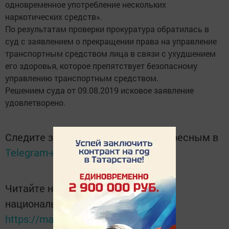
одновременное употребление нескольких
наркотических средств».
По результатам проверки прокуратура обратилась в
суд с заявлением о прекращении права на управление
транспортным средством лица в связи с ухудшением
его здоровья, которое препятствует безопасному
управлению транспортным средством.
Решением суда от 09.08.2019 исковое заявление
удовлетворено.
Следите за самым важным и интересным в
Telegram-канале
Татмедиа
Читайте новости Татарстана в
национальном мессенджере MАХ:
https://max.ru/tatmedia