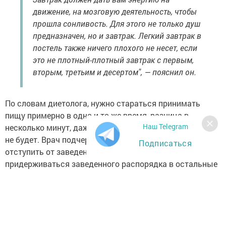
движение, на мозговую деятельность, чтобы
прошла сонливость. Для этого не только душ
предназначен, но и завтрак. Легкий завтрак в
постель также ничего плохого не несет, если
это не плотный-плотный завтрак с первым,
вторым, третьим и десертом", — пояснил он.
По словам диетолога, нужно стараться принимать
пищу примерно в одно и то же время, разница в
Наш Telegram
несколько минут, даже в полчаса, особой роли играть
не будет. Врач подчеркнул, что в выходные можно
Подписаться
отступить от заведенных правил, главное —
придерживаться заведенного распорядка в остальные
дни недели.
Когда прием пищи происходит в одно и то же
время, к этому времени адаптируется