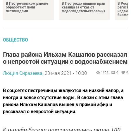
В Пестречинском районе
В Пестрецах лишили прав
В Росре
обработают поля
казанца за отказ от
регистр
пестицидами
медосвидетельствования
недвиж
биомет
ОБЩЕСТВО
Глава района Ильхам Кашапов рассказал
о непростой ситуации с водоснабжением
Люция Сиразеева,
23 мая 2021 - 10:30
1602
0
0
В соцсетях пестречинцы жалуются на низкий напор, а
иногда и вовсе отсутствие воды. В связи с этим глава
района Ильхам Кашапов вышел в прямой эфир и
рассказал о непростой ситуации.
К онлайн-беседе присоединились около 100