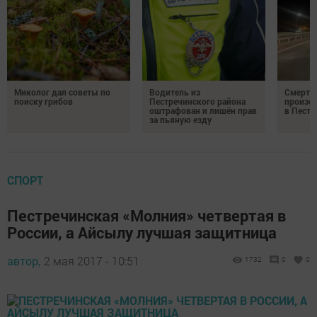
Миколог дал советы по
Водитель из
Смерте
поиску грибов
Пестречинского района
произош
оштрафован и лишён прав
в Пестр
за пьяную езду
СПОРТ
Пестречинская «Молния» четвертая в
России, а Айсылу лучшая защитница
автор,
2 мая 2017 - 10:51
1732
0
0