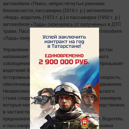
автомобиля «Пежо», непристегнутые ремнями
безопасности, пассажирка (2016 г. р.) автомобиля
«Форд», водитель (1972 г. р.) и пассажирка (1992 г. р.)
автомобиля «Лада» скончались от полученных в ДТП
травм. Пассажирки (1977, 2009, 2011 г. р.) автомобиля
«Лада» получили травмы.
Управление ГИБДД МВД по Республике Татарстан
напоминает о необходимости неукоснительного
соблюдения Правил дорожного движения и призывает
водителей быть крайне внимательными и
осторожными. Водители должны выбирать скорость,
обеспечивающую безопасность дорожного движения.
Независимо от погодных условий и водительского
стажа следует воздерживаться от опасных маневров,
которые могут повлечь ДТП с тяжкими последствиями,
в частности, выезда на сторону дороги,
предназначенную для встречного движения. Водитель
и пассажиры должны быть пристегнуты ремнями