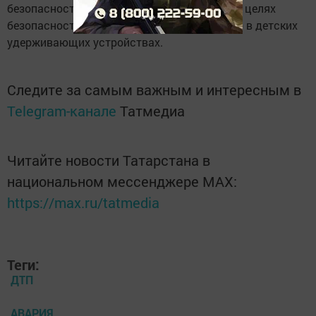
безопасности, а дети в возрасте до 12 лет в целях
безопасности должны перевозиться только в детских
удерживающих устройствах.
Следите за самым важным и интересным в
Telegram-канале
Татмедиа
Читайте новости Татарстана в
национальном мессенджере MАХ:
https://max.ru/tatmedia
Теги:
ДТП
АВАРИЯ