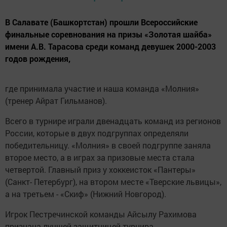
В Салавате (Башкортстан) прошли Всероссийские
финальные соревнования на призы «Золотая шайба»
имени А.В. Тарасова среди команд девушек 2000-2003
годов рождения,
где принимала участие и наша команда «Молния»
(тренер Айрат Гильманов).
Всего в турнире играли двенадцать команд из регионов
России, которые в двух подгруппах определяли
победительницу. «Молния» в своей подгруппе заняла
второе место, а в играх за призовые места стала
четвертой. Главный приз у хоккеисток «Пантеры»
(Санкт- Петербург), на втором месте «Тверские львицы»,
а на третьем - «Скиф» (Нижний Новгород).
Игрок Пестречинской команды Айсылу Рахимова
признана лучшей защитницей турнира.