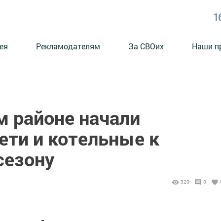
1
ея
Рекламодателям
За СВОих
Наши п
м районе начали
ети и котельные к
сезону
320
0