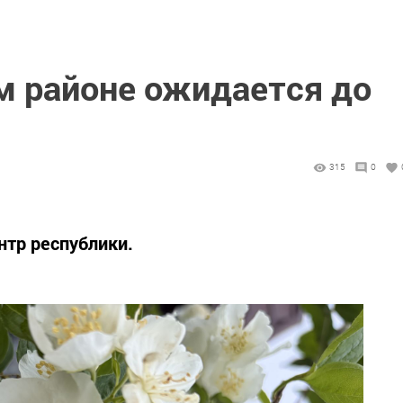
м районе ожидается до
315
0
тр республики.