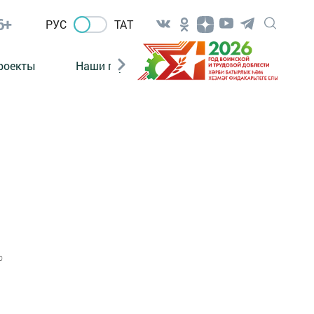
6+
РУС
ТАТ
роекты
Наши герои
Нормативно-правовые а
0