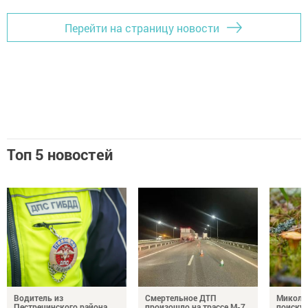
Перейти на страницу новости
Топ 5 новостей
Водитель из
Смертельное ДТП
Миколог
Пестречинского района
произошло на трассе М-7
поиску 