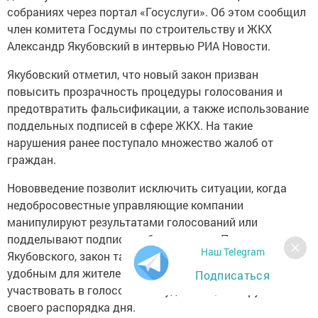
собраниях через портал «Госуслуги». Об этом сообщил
член комитета Госдумы по строительству и ЖКХ
Александр Якубовский в интервью РИА Новости.
Якубовский отметил, что новый закон призван
повысить прозрачность процедуры голосования и
предотвратить фальсификации, а также использование
поддельных подписей в сфере ЖКХ. На такие
нарушения ранее поступало множество жалоб от
граждан.
Нововведение позволит исключить ситуации, когда
недобросовестные управляющие компании
манипулируют результатами голосований или
подделывают подписи собственников. По словам
Наш Telegram
Якубовского, закон также сделает процесс более
удобным для жителей, предоставив им возможность
Подписаться
участвовать в голосованиях удаленно, не нарушая
своего распорядка дня.