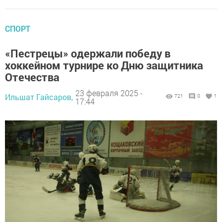
СПОРТ
«Пестрецы» одержали победу в
хоккейном турнире ко Дню защитника
Отечества
23 февраля 2025 -
Ильшат Гайсаров,
721
0
1
17:44