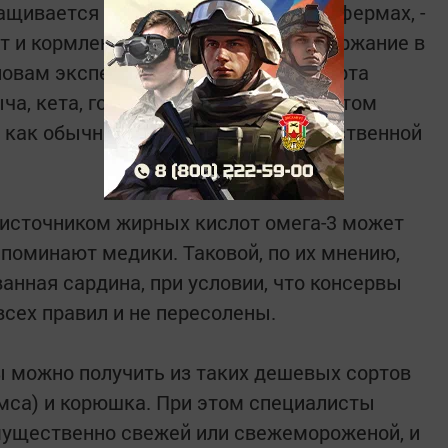
ащивается на специализированных фермах, -
т и кормление комбикормом, и содержание в
ловам экспертов, более дешевые сорта
ча, кета, горбуша, нерка и кижуч в этом
 как обычно вылавливаются в естественной
источником жирных кислот омега-3 может
апоминают медики. Таковой, по их мнению,
анная сардина, при условии, что консервы
сех правил и не пересолены.
 можно получить из таких дешевых сортов
амса) и корюшка. При этом специалисты
мущественно свежей или свежемороженой, и