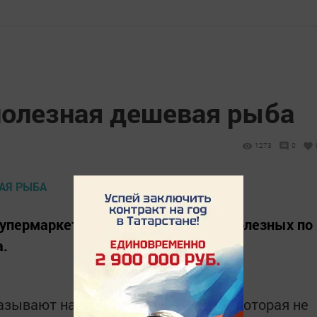
полезная дешевая рыба
1273
0
пермаркетах, одной из наиболее полезных по
а.
зывают на то, что качество рыбы, которая не