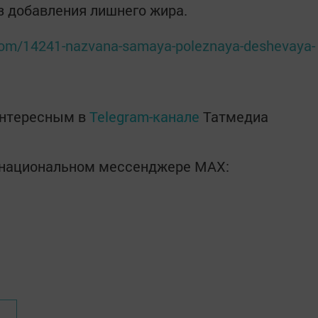
ез добавления лишнего жира.
com/14241-nazvana-samaya-poleznaya-deshevaya-
интересным в
Telegram-канале
Татмедиа
в национальном мессенджере MАХ: