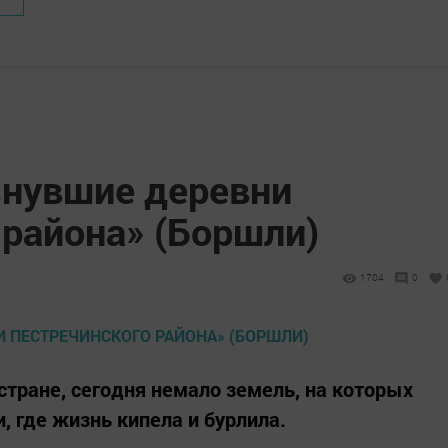
знувшие деревни
 района» (Боршли)
1704
0
 стране, сегодня немало земель, на которых
, где жизнь кипела и бурлила.