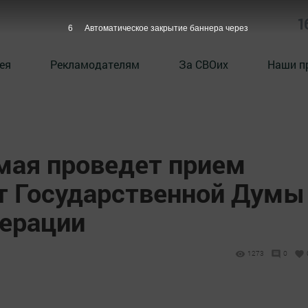
1
5
Автоматическое закрытие баннера через
ея
Рекламодателям
За СВОих
Наши п
 мая проведет прием
т Государственной Думы
ерации
1273
0