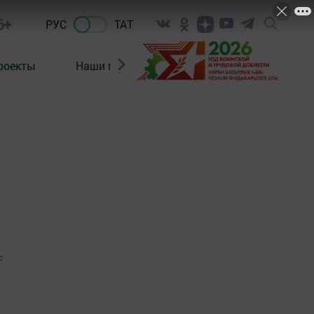
6+
РУС
ТАТ
роекты
Наши герои
Нормативно-правовые а
0