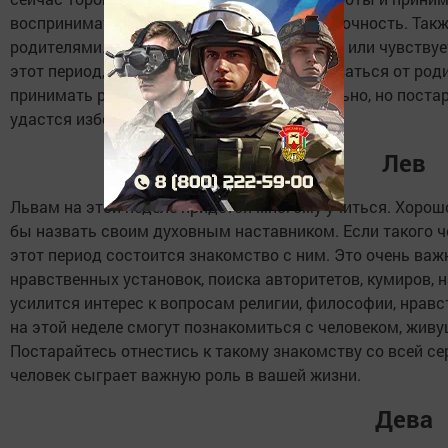
воспринимать эти дни как испытание на прочность. Так
родителями. Если вы живёте вместе с ними или чувствует
этот период, возможно, постараетесь оторваться от ро
принимать решения за свою судьбу похвально, но поста
удастся избежать.
Лев
Львам на этой неделе придётся многому учиться. Хорошо,
бы назвать своим духовным наставником. Если такого че
этот период состоится знакомство с ним. Это очень ва
нравственных установок, поиска авторитетов, кумиров, 
усилится интерес к вопросам религии, философии, нрав
на этой неделе смогут познакомиться с человеком, живу
Постарайтесь отнестись к такому знакомству со всей с
человек сыграет важную роль в вашей жизни.
Дева