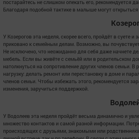
постарайтесь не слишком опекать его, рекомендуется д
Благодаря подобной тактике в малыше могут открыться
Козеро
У Козерогов эта неделя, скорее всего, пройдёт в суете и
приковано к семейным делам. Возможно, вы почувствует
Не исключено, что неожиданно для себя даже начнете де
мебель. Если вы живёте с семьёй или в родительском до
натолкнуться на сопротивление других членов семьи. В 
нагрузку: делать ремонт или перестановку в доме и пар
членов семьи. Чтобы избежать этого, рекомендуется за
изменения, заручиться поддержкой.
Водоле
У Водолеев эта неделя пройдёт весьма динамично и увле
множество контактов и самой разной информации. Потре
происходящих с друзьями, знакомыми или родственника
личной встрече, так и по телефону. В связи с этим мног