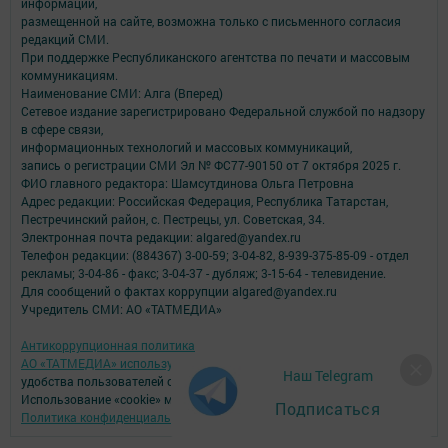
информации,
размещенной на сайте, возможна только с письменного согласия
редакций СМИ.
При поддержке Республиканского агентства по печати и массовым
коммуникациям.
Наименование СМИ: Алга (Вперед)
Сетевое издание зарегистрировано Федеральной службой по надзору
в сфере связи,
информационных технологий и массовых коммуникаций,
запись о регистрации СМИ Эл № ФС77-90150 от 7 октября 2025 г.
ФИО главного редактора: Шамсутдинова Ольга Петровна
Адрес редакции: Российская Федерация, Республика Татарстан,
Пестречинский район, с. Пестрецы, ул. Советская, 34.
Электронная почта редакции: algared@yandex.ru
Телефон редакции: (884367) 3-00-59; 3-04-82, 8-939-375-85-09 - отдел
рекламы; 3-04-86 - факс; 3-04-37 - дубляж; 3-15-64 - телевидение.
Для сообщений о фактах коррупции algared@yandex.ru
Учредитель СМИ: АО «ТАТМЕДИА»
Антикоррупционная политика
АО «ТАТМЕДИА» использует «cookie»
для персонализации сервисов и
Наш Telegram
удобства пользователей сайтом.
Использование «cookie» можно отменить в настройках браузера.
Подписаться
Политика конфиденциальности