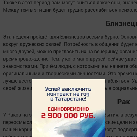
Также в этот период вам могут сниться яркие сны, знач
Между тем в эти дни будет трудно расслабиться психоло
Близнец
Эта неделя пройдёт для Близнецов весьма бурно. Основн
вокруг дружеских связей. Потребность в общении будет в
много друзей, можно пригласить их на вечеринку, органи
времяпровождение. Тем, у кого мало друзей, сейчас уд
знакомствами. Причём люди, с которыми вы начнете общ
оригинальными и творческими личностями. Это время не
лучше всего в этот период отдыхать и расслабляться. Ув
своей жизни проводит в Интернете, общаясь в социальны
Рак
У Раков на этой неделе могут произойти события, в рез
переосмыслить некоторые свои стратегические цели и з
вашей карьеры, но не только. Изменениям могут подвер
сейчас торопиться совершать резкие повороты и прини