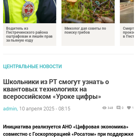
Водитель из
Миколог дал советы по
Смерте
Пестречинского района
поиску грибов
произош
оштрафован и лишён прав
в Пестр
за пьяную езду
ЦЕНТРАЛЬНЫЕ НОВОСТИ
Школьники из РТ смогут узнать о
квантовых технологиях на
всероссийском «Уроке цифры»
admin,
10 апреля 2025 - 08:15
348
0
1
Инициатива реализуется АНО «Цифровая экономика»
совместно с Госкорпорацией «Росатом» при поддержке