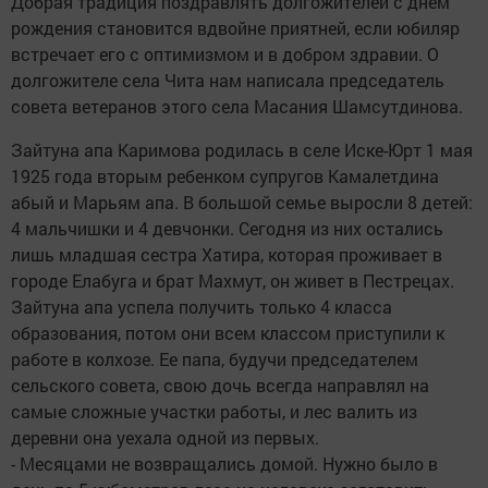
Добрая традиция поздравлять долгожителей с днем
рождения становится вдвойне приятней, если юбиляр
встречает его с оптимизмом и в добром здравии. О
долгожителе села Чита нам написала председатель
совета ветеранов этого села Масания Шамсутдинова.
Зайтуна апа Каримова родилась в селе Иске-Юрт 1 мая
1925 года вторым ребенком супругов Камалетдина
абый и Марьям апа. В большой семье выросли 8 детей:
4 мальчишки и 4 девчонки. Сегодня из них остались
лишь младшая сестра Хатира, которая проживает в
городе Елабуга и брат Махмут, он живет в Пестрецах.
Зайтуна апа успела получить только 4 класса
образования, потом они всем классом приступили к
работе в колхозе. Ее папа, будучи председателем
сельского совета, свою дочь всегда направлял на
самые сложные участки работы, и лес валить из
деревни она уехала одной из первых.
- Месяцами не возвращались домой. Нужно было в