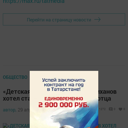
https://max.ru/tatmedia
Перейти на страницу новости
ОБЩЕСТВО
«Детская мечта»: Рустам Минниханов
хотел стать похожим на своего отца
автор,
29 апреля 2020 - 10:26
1272
0
0