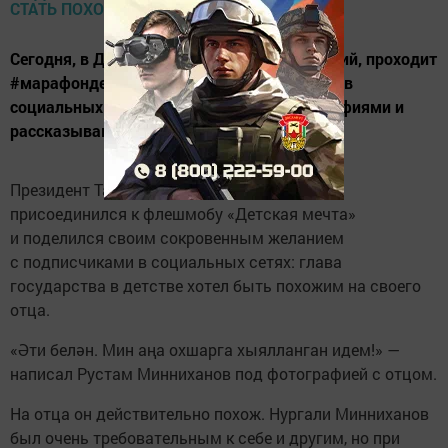
Сегодня, в День исполнения детских желаний, проходит
#марафондетскихжеланий – пользователи в
социальных сетях делятся своими фотографиями и
рассказывают, о чем мечтали.
Президент Татарстана Рустам Минниханов
присоединился к флешмобу «Детская мечта»
и поделился своим сокровенным желанием
с подписчиками в социальных сетях: глава
государства в детстве хотел быть похожим на своего
отца.
«Әти белән. Мин аңа охшарга хыялланган идем!» —
написал Рустам Минниханов под фотографией с отцом.
На отца он действительно похож. Нургали Минниханов
был очень требовательным к себе и другим, но при