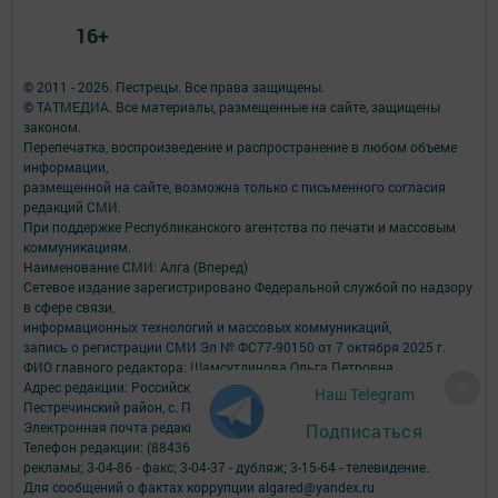
16+
© 2011 - 2026. Пестрецы. Все права защищены.
© ТАТМЕДИА. Все материалы, размещенные на сайте, защищены
законом.
Перепечатка, воспроизведение и распространение в любом объеме
информации,
размещенной на сайте, возможна только с письменного согласия
редакций СМИ.
При поддержке Республиканского агентства по печати и массовым
коммуникациям.
Наименование СМИ: Алга (Вперед)
Сетевое издание зарегистрировано Федеральной службой по надзору
в сфере связи,
информационных технологий и массовых коммуникаций,
запись о регистрации СМИ Эл № ФС77-90150 от 7 октября 2025 г.
ФИО главного редактора: Шамсутдинова Ольга Петровна
Адрес редакции: Российская Федерация, Республика Татарстан,
Наш Telegram
Пестречинский район, с. Пестрецы, ул. Советская, 34.
Электронная почта редакции: algared@yandex.ru
Подписаться
Телефон редакции: (884367) 3-00-59; 3-04-82, 8-939-375-85-09 - отдел
рекламы; 3-04-86 - факс; 3-04-37 - дубляж; 3-15-64 - телевидение.
Для сообщений о фактах коррупции algared@yandex.ru