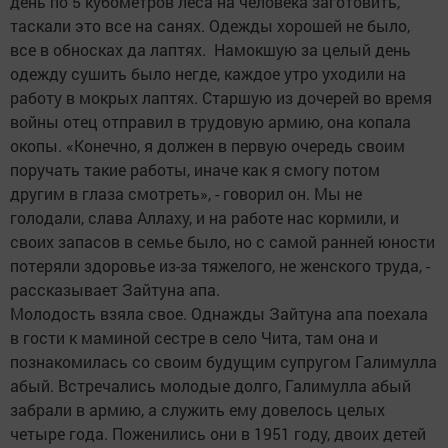
день по 5 кубометров леса на человека заготовить,
таскали это все на санях. Одежды хорошей не было,
все в обносках да лаптях. Намокшую за целый день
одежду сушить было негде, каждое утро уходили на
работу в мокрых лаптях. Старшую из дочерей во время
войны отец отправил в трудовую армию, она копала
окопы. «Конечно, я должен в первую очередь своим
поручать такие работы, иначе как я смогу потом
другим в глаза смотреть», - говорил он. Мы не
голодали, слава Аллаху, и на работе нас кормили, и
своих запасов в семье было, но с самой ранней юности
потеряли здоровье из-за тяжелого, не женского труда, -
рассказывает Зайтуна апа.
Молодость взяла свое. Однажды Зайтуна апа поехала
в гости к маминой сестре в село Чита, там она и
познакомилась со своим будущим супругом Галимулла
абый. Встречались молодые долго, Галимулла абый
забрали в армию, а служить ему довелось целых
четыре года. Поженились они в 1951 году, двоих детей