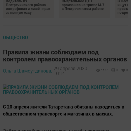
Водитель из
Смертельное ДТП
В Пестр
Пестречинского района
произошло на трассе М-7
ищут м
оштрафован и лишён прав
в Пестречинском районе
пристав
за пьяную езду
подрос
ОБЩЕСТВО
Правила жизни соблюдаем под
контролем правоохранительных органов
29 апреля 2020 -
Ольга Шамсутдинова,
1167
0
0
10:14
С 20 апреля жители Татарстана обязаны находиться в
общественном транспорте и магазинах в масках.
Зайти в автобусы и магазины, чтобы проверить