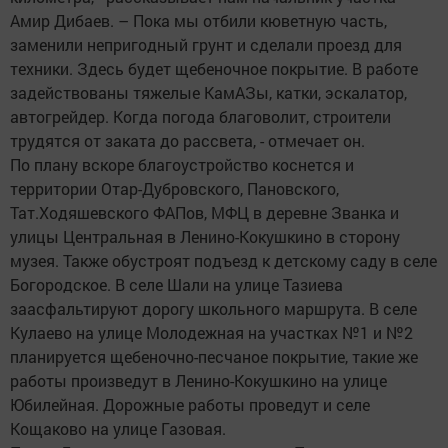
Амир Дибаев. – Пока мы отбили кюветную часть,
заменили непригодный грунт и сделали проезд для
техники. Здесь будет щебеночное покрытие. В работе
задействованы тяжелые КамАЗы, катки, эскалатор,
автогрейдер. Когда погода благоволит, строители
трудятся от заката до рассвета, - отмечает он.
По плану вскоре благоустройство коснется и
территории Отар-Дубровского, Пановского,
Тат.Ходяшевского ФАПов, МФЦ в деревне Званка и
улицы Центральная в Ленино-Кокушкино в сторону
музея. Также обустроят подъезд к детскому саду в селе
Богородское. В селе Шали на улице Тазиева
заасфальтируют дорогу школьного маршрута. В селе
Кулаево на улице Молодежная на участках №1 и №2
планируется щебеночно-песчаное покрытие, такие же
работы произведут в Ленино-Кокушкино на улице
Юбилейная. Дорожные работы проведут и селе
Кощаково на улице Газовая.