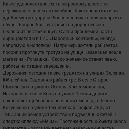
Какое удовольствие ехать по ровному шоссе, не
переживая о своем автомобиле. Как хорошо идти по
удобному тротуару, не боясь испачкать или испортить
обувь…Вопрос благоустройства дорог весьма
беспокоит пестречинцев. С этой проблемой часто
обращаются и в ГИС «Народный контроль», иногда
напрямую в исполком. Например, жители райцентра
просили протянуть тротуар на улице Казанская возле
магазина «Ромашка». Скоро желаемое станет явью,
работы на стадии завершения.
Дорожники сегодня также трудятся на улицах Зеленая,
Юбилейная, Садовая в райцентре. В селе Старое
Шигалеево на улицах Лесная, Комсомольская,
Нагорная и в селе Конь на улице Лесная дороги
покрывают щебеночно-песчаной смесью, в Ленино-
Кокушкино на улице Техническая - асфальтируют.
- Мы занимаемся устройством подъездных путей к
спорткомплексу «Меша». Протяженность объекта около
километра, - рассказывает нам начальник участка