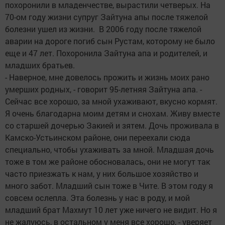
похоронили в младенчестве, вырастили четверых. На
70-ом году жизни супруг Зайтуна апы после тяжелой
болезни ушел из жизни. В 2006 году после тяжелой
аварии на дороге погиб сын Рустам, которому не было
еще и 47 лет. Похоронила Зайтуна апа и родителей, и
младших братьев.
- Наверное, мне довелось прожить и жизнь моих рано
умерших родных, - говорит 95-летняя Зайтуна апа. -
Сейчас все хорошо, за мной ухаживают, вкусно кормят.
Я очень благодарна моим детям и снохам. Живу вместе
со старшей дочерью Закией и зятем. Дочь проживала в
Камско-Устьинском районе, они переехали сюда
специально, чтобы ухаживать за мной. Младшая дочь
тоже в том же районе обосновалась, они не могут так
часто приезжать к нам, у них большое хозяйство и
много забот. Младший сын тоже в Чите. В этом году я
совсем ослепла. Эта болезнь у нас в роду, и мой
младший брат Махмут 10 лет уже ничего не видит. Но я
не жалуюсь, в остальном у меня все хорошо, - уверяет