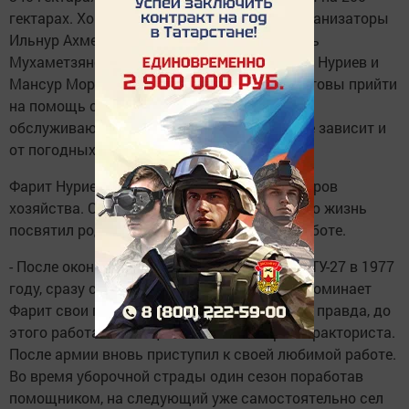
гектарах. Хорошо поработали в эти дни механизаторы
Ильнур Ахметзянов, Ильдар Шарипов, Наиль
Мухаметзянов, Ленар Минабутдинов, Фарит Нуриев и
Мансур Морозов. Также в любую минуту готовы прийти
на помощь слесари, сварщики и другой
обслуживающий персонал. Конечно, многое зависит и
от погодных условий.
Фарит Нуриев один из опытных механизаторов
хозяйства. О таких говорят, что он всю свою жизнь
посвятил родному хозяйству и любимой работе.
- После окончания Шалинского филиала СПТУ-27 в 1977
году, сразу сел за руль трактора ДТ-75, - вспоминает
Фарит свои первые дни на трудовой вахте, - правда, до
этого работал помощником комбайнера и тракториста.
После армии вновь приступил к своей любимой работе.
Во время уборочной страды один сезон поработав
помощником, на следующий уже самостоятельно сел