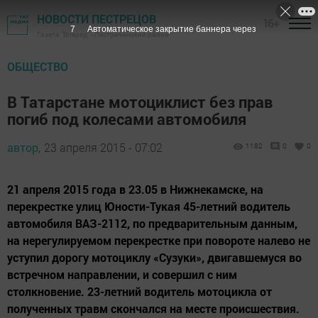
НОВОСТИ ПЕСТРЕЦОВ
16+
7
Автоматическое закрытие баннера через
Газета "Вперед" - Пестречинский район
ОБЩЕСТВО
В Татарстане мотоциклист без прав
погиб под колесами автомобиля
автор,
23 апреля 2015 - 07:02
1182
0
0
21 апреля 2015 года в 23.05 в Нижнекамске, на
перекрестке улиц Юности-Тукая 45-летний водитель
автомобиля ВАЗ-2112, по предварительным данным,
на нерегулируемом перекрестке при повороте налево не
уступил дорогу мотоциклу «Сузуки», двигавшемуся во
встречном направлении, и совершил с ним
столкновение. 23-летний водитель мотоцикла от
полученных травм скончался на месте происшествия.