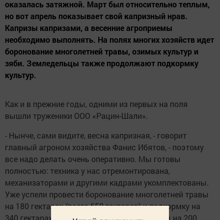
оказалась затяжной. Март был относительно теплым,
но вот апрель показывает свой капризный нрав.
Капризы капризами, а весенние агроприемы
необходимо выполнять. На полях многих хозяйств идет
боронование многолетней травы, озимых культур и
зяби. Земледельцы также продолжают подкормку
культур.
Как и в прежние годы, одними из первых на поля
вышли труженики ООО «Рацин-Шали».
- Нынче, сами видите, весна капризная, - говорит
главный агроном хозяйства Фанис Ибятов, - поэтому
все надо делать очень оперативно. Мы готовы
полностью: техника у нас отремонтирована,
механизаторами и другими кадрами укомплектованы.
Уже успели провести боронование многолетней травы
на 180 гектарах (всего 650 гектаров) и подкормку на
340 гектарах. Подкормили озимые культуры на 200