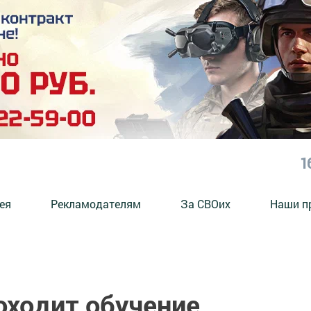
1
ея
Рекламодателям
За СВОих
Наши п
оходит обучение