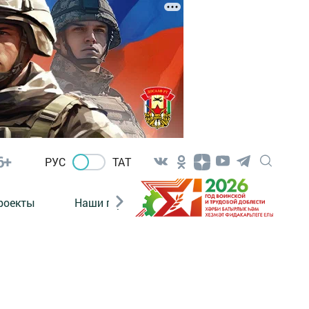
6+
РУС
ТАТ
роекты
Наши герои
Нормативно-правовые а