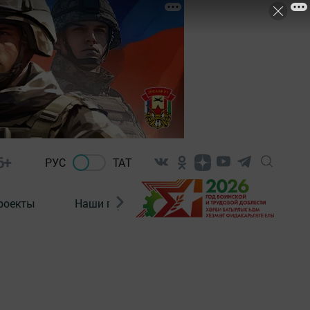
6+
РУС
ТАТ
роекты
Наши герои
Нормативно-правовые а