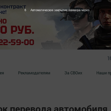
5
Автоматическое закрытие баннера через
1
ея
Рекламодателям
За СВОих
Наши п
ок перевода автомобиля