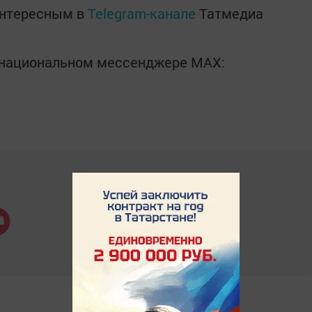
интересным в
Telegram-канале
Татмедиа
в национальном мессенджере MАХ: