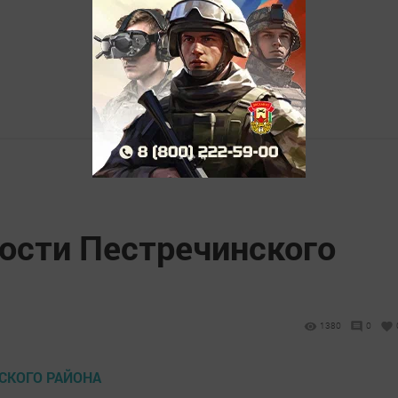
ости Пестречинского
1380
0