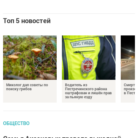
Топ 5 новостей
Миколог дал советы по
Водитель из
Смерте
поиску грибов
Пестречинского района
произош
оштрафован и лишён прав
в Пестр
за пьяную езду
ОБЩЕСТВО