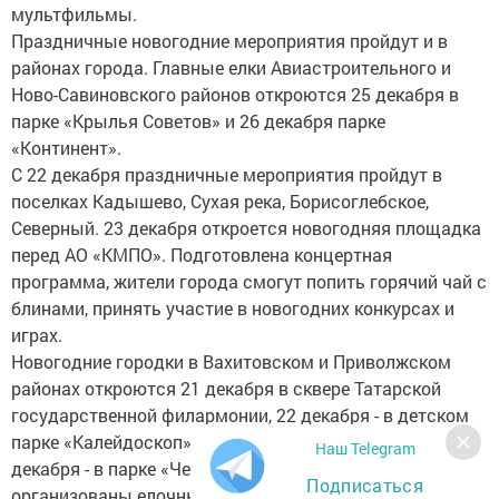
мультфильмы.
Праздничные новогодние мероприятия пройдут и в
районах города. Главные елки Авиастроительного и
Ново-Савиновского районов откроются 25 декабря в
парке «Крылья Советов» и 26 декабря парке
«Континент».
С 22 декабря праздничные мероприятия пройдут в
поселках Кадышево, Сухая река, Борисоглебское,
Северный. 23 декабря откроется новогодняя площадка
перед АО «КМПО». Подготовлена концертная
программа, жители города смогут попить горячий чай с
блинами, принять участие в новогодних конкурсах и
играх.
Новогодние городки в Вахитовском и Приволжском
районах откроются 21 декабря в сквере Татарской
государственной филармонии, 22 декабря - в детском
парке «Калейдоскоп» по улице Сыртлановой и 25
Наш Telegram
декабря - в парке «Черное озеро». Также будут
Подписаться
организованы елочные городки во дворах жилых