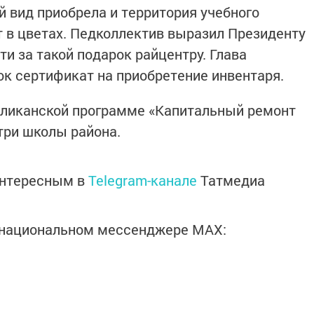
 вид приобрела и территория учебного
т в цветах. Педколлектив выразил Президенту
и за такой подарок райцентру. Глава
ок сертификат на приобретение инвентаря.
убликанской программе «Капитальный ремонт
три школы района.
интересным в
Telegram-канале
Татмедиа
в национальном мессенджере MАХ: