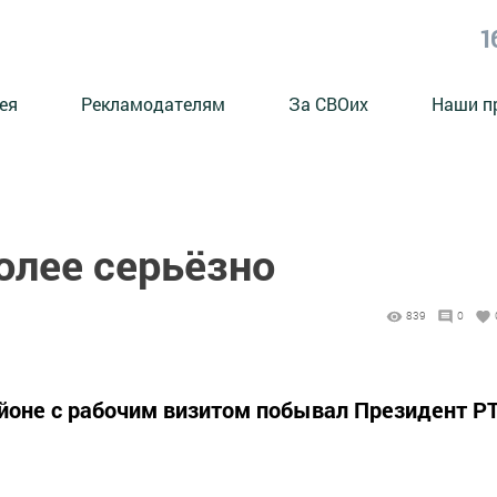
1
ея
Рекламодателям
За СВОих
Наши п
олее серьёзно
839
0
айоне с рабочим визитом побывал Президент Р