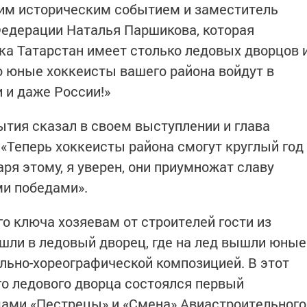
тим историческим событием и заместитель
Федерации Наталья Паршикова, которая
ика Татарстан имеет столько ледовых дворцов 
то юные хоккеисты вашего района войдут в
 и даже России!»
ытия сказал в своем выступлении и глава
«Теперь хоккеисты района смогут круглый год
аря этому, я уверен, они приумножат славу
ми победами».
о ключа хозяевам от строителей гости из
шли в ледовый дворец, где на лед вышли юные
льно-хореографической композицией. В этот
го ледового дворца состоялся первый
ами «Пестрецы» и «Смена» Авиастроительного