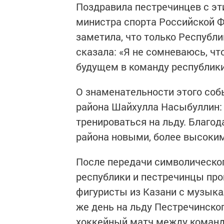
Поздравила пестречинцев с э
министра спорта Российской 
заметила, что только Республ
сказала: «Я не сомневаюсь, ч
будущем в команду республики
О знаменательности этого соб
района Шайхулла Насыбуллин: 
тренироваться на льду. Благод
района новыми, более высоки
После передачи символическог
республики и пестречинцы про
фигуристы из Казани с музыка
же день на льду Пестречинско
хоккейный матч между команд