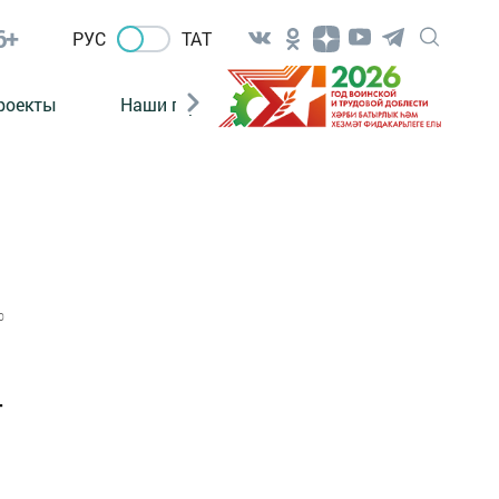
6+
РУС
ТАТ
роекты
Наши герои
Нормативно-правовые а
0
Т