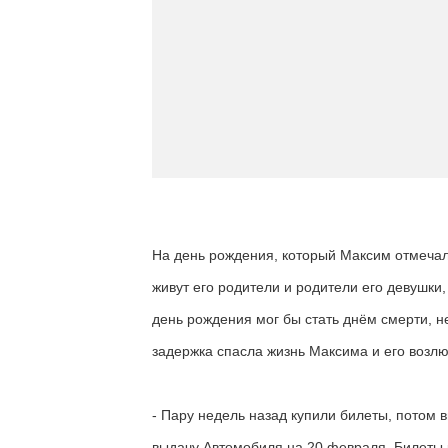
На день рождения, который Максим отмечал 
живут его родители и родители его девушки,
день рождения мог бы стать днём смерти, н
задержка спасла жизнь Максима и его возл
- Пару недель назад купили билеты, потом 
выдачу Автомобиля на 20 февраля. Билеты к