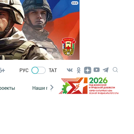
6+
РУС
ТАТ
роекты
Наши герои
Нормативно-правовые а