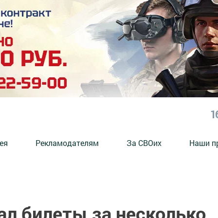
1
ея
Рекламодателям
За СВОих
Наши п
ал билеты за несколько