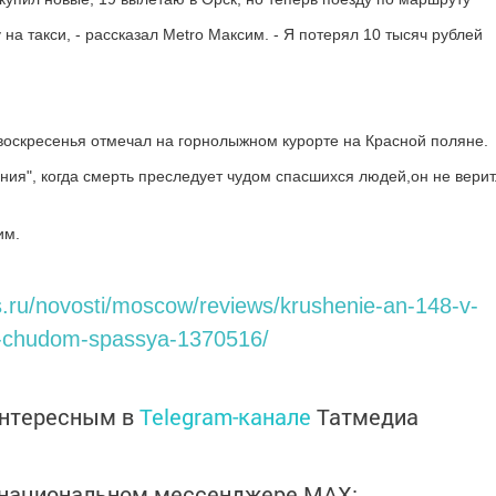
 на такси, - рассказал Metro Максим. - Я потерял 10 тысяч рублей
оскресенья отмечал на горнолыжном курорте на Красной поляне.
ния", когда смерть преследует чудом спасшихся людей,он не верит
им.
.ru/novosti/moscow/reviews/krushenie-an-148-v-
v-chudom-spassya-1370516/
интересным в
Telegram-канале
Татмедиа
в национальном мессенджере MАХ: