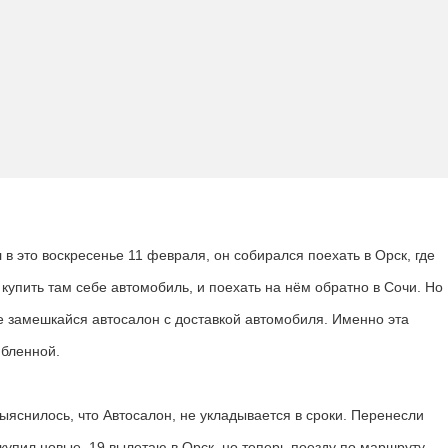
в это воскресенье 11 февраля, он собирался поехать в Орск, где
 купить там себе автомобиль, и поехать на нём обратно в Сочи. Но
е замешкайся автосалон с доставкой автомобиля. Именно эта
юбленной.
выяснилось, что Автосалон, не укладывается в сроки. Перенесли
упил новые, 19 вылетаю в Орск, но теперь поезду по маршруту