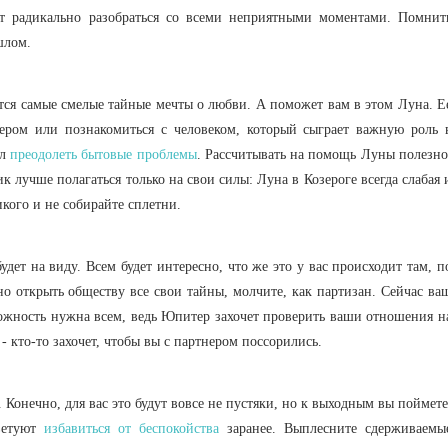
 радикально разобраться со всеми неприятными моментами. Помнит
шлом.
ятся самые смелые тайные мечты о любви. А поможет вам в этом Луна. Е
ером или познакомиться с человеком, который сыграет важную роль 
ил
преодолеть бытовые проблемы
. Рассчитывать на помощь Луны полезно
к лучше полагаться только на свои силы: Луна в Козероге всегда слабая 
кого и не собирайте сплетни.
дет на виду. Всем будет интересно, что же это у вас происходит там, п
но открыть обществу все свои тайны, молчите, как партизан. Сейчас ва
рожность нужна всем, ведь Юпитер захочет проверить ваши отношения н
- кто-то захочет, чтобы вы с партнером поссорились.
 Конечно, для вас это будут вовсе не пустяки, но к выходным вы поймете
ветуют
избавиться от беспокойства
заранее. Выплесните сдерживаемы