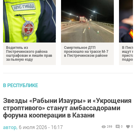
Водитель из
Смертельное ДТП
В Пестр
Пестречинского района
произошло на трассе М-7
ищут м
оштрафован и лишён прав
в Пестречинском районе
пристав
за пьяную езду
подрос
В РЕСПУБЛИКЕ
Звезды «Рабыни Изауры» и «Укрощения
строптивого» станут амбассадорами
форума кооперации в Казани
автор,
6 июля 2026 - 16:17
269
0
0