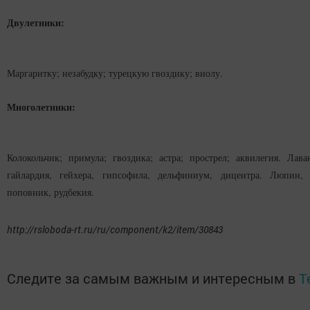
Двулетники:
Маргаритку; незабудку; турецкую гвоздику; виолу.
Многолетники:
Колокольчик; примула; гвоздика; астра; прострел; аквилегия. Лава
гайлардия, гейхера, гипсофила, дельфиниум, дицентра. Люпин, 
поповник, рудбекия.
http://rsloboda-rt.ru/ru/component/k2/item/30843
Следите за самым важным и интересным в
T