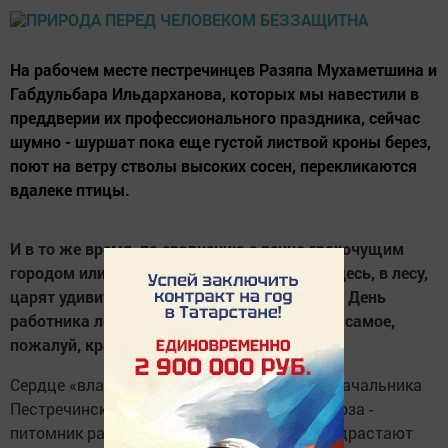
На рабочем месте пестречинцев Разяпа Мухаметшина и
Габдульбара Ильдарханова, которых мы навестили в
преддверии их профессионального праздника, сейчас
шумно - шуршат пока еще густой листвой кроны берез,
поют на ветру стволы высоких сосен, перекликаются
вдалеке птицы.
И в то же время, по сравнению с вечно грохочущим
городом или даже гудящим райцентром, здесь, в лесу,
царят удивительные тишина и покой. А еще День
работника леса в нашей стране отмечают в самое,
пожалуй, красивое время года - осенью.
Сердце «владений» Разяпа Мухаметшина, начальника
Пестречинского участка Лаишевского лесхоза -
питомник размером четыре гектара, где подрастают