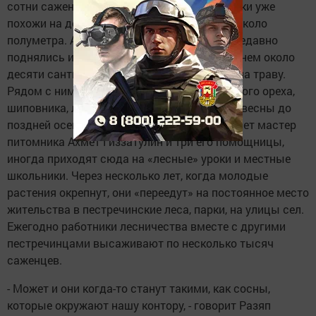
сотни саженцев. Маленькие елочки-трехлетки уже
похожи на деревья, хотя их высота - всего около
полуметра. А полуторалетние, что совсем недавно
поднялись из семян - и того меньше, в среднем около
десяти сантиметров и похожи пока скорее на траву.
Рядом с ними растут саженцы маньчжурского ореха,
шиповника, лиственницы, сосны, акации. С весны до
поздней осени здесь за деревцами ухаживает мастер
питомника Ахмет Гиззатулин и три его помощницы,
иногда приходят сюда на «лесные» уроки и местные
школьники. Через несколько лет, когда молодые
растения окрепнут, они «переедут» на постоянное место
жительства в пестречинские леса, парки, на улицы сел.
Ежегодно работники лесничества вместе с другими
пестречинцами высаживают по несколько тысяч
саженцев.
- Может и они когда-то станут такими, как сосны,
которые окружают нашу контору, - говорит Разяп