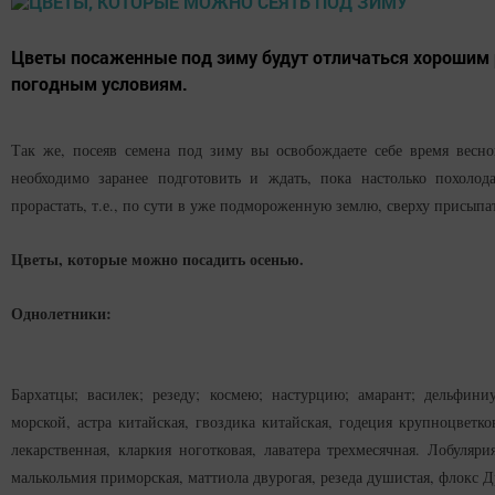
Цветы посаженные под зиму будут отличаться хорошим 
погодным условиям.
Так же, посеяв семена под зиму вы освобождаете себе время весно
необходимо заранее подготовить и ждать, пока настолько похоло
прорастать, т.е., по сути в уже подмороженную землю, сверху присыпа
Цветы, которые можно посадить осенью.
Однолетники:
Бархатцы; василек; резеду; космею; настурцию; амарант; дельфини
морской, астра китайская, гвоздика китайская, годеция крупноцветк
лекарственная, кларкия ноготковая, лаватера трехмесячная. Лобуляр
малькольмия приморская, маттиола двурогая, резеда душистая, флокс 