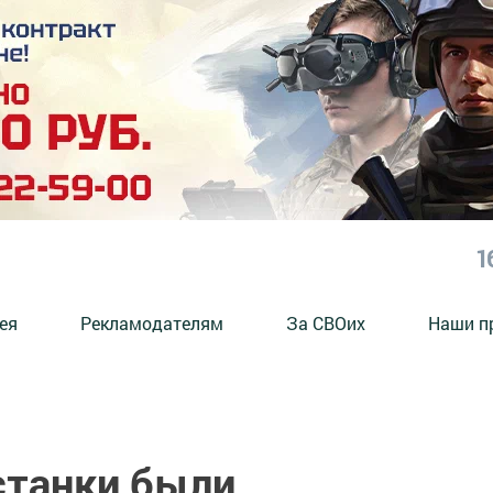
1
ея
Рекламодателям
За СВОих
Наши п
станки были