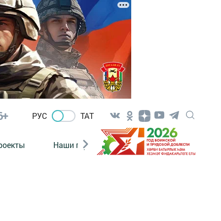
6+
РУС
ТАТ
роекты
Наши герои
Нормативно-правовые а