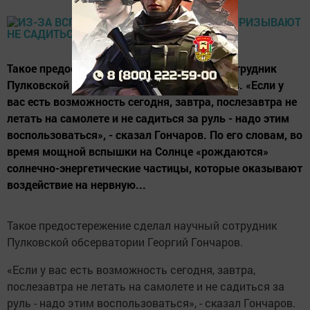
Такое предостережение сделал научный сотрудник
Пулковской обсерватории Георгий Гончаров. «Если у
вас есть возможность сегодня, завтра, послезавтра не
летать на самолете и не садиться за руль - надо этим
воспользоваться», - сказал Гончаров. По его словам, во
время мощной вспышки на Солнце «рождаются»
солнечно-энергетические частицы, которые оказывают
воздействие на нервную...
Такое предостережение сделал научный сотрудник
Пулковской обсерватории Георгий Гончаров.
«Если у вас есть возможность сегодня, завтра,
послезавтра не летать на самолете и не садиться за
руль - надо этим воспользоваться», - сказал Гончаров.