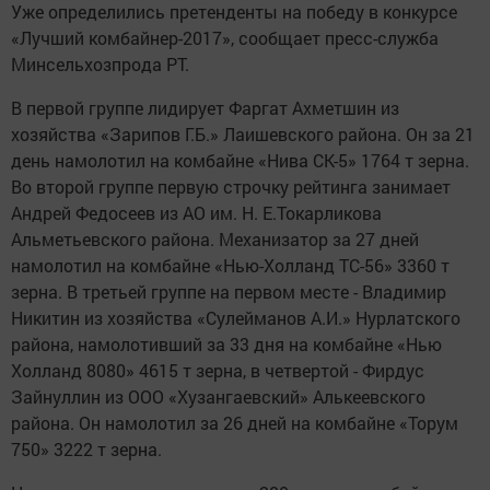
Уже определились претенденты на победу в конкурсе
«Лучший комбайнер-2017», сообщает пресс-служба
Минсельхозпрода РТ.
В первой группе лидирует Фаргат Ахметшин из
хозяйства «Зарипов Г.Б.» Лаишевского района. Он за 21
день намолотил на комбайне «Нива СК-5» 1764 т зерна.
Во второй группе первую строчку рейтинга занимает
Андрей Федосеев из АО им. Н. Е.Токарликова
Альметьевского района. Механизатор за 27 дней
намолотил на комбайне «Нью-Холланд ТС-56» 3360 т
зерна. В третьей группе на первом месте - Владимир
Никитин из хозяйства «Сулейманов А.И.» Нурлатского
района, намолотивший за 33 дня на комбайне «Нью
Холланд 8080» 4615 т зерна, в четвертой - Фирдус
Зайнуллин из ООО «Хузангаевский» Алькеевского
района. Он намолотил за 26 дней на комбайне «Торум
750» 3222 т зерна.