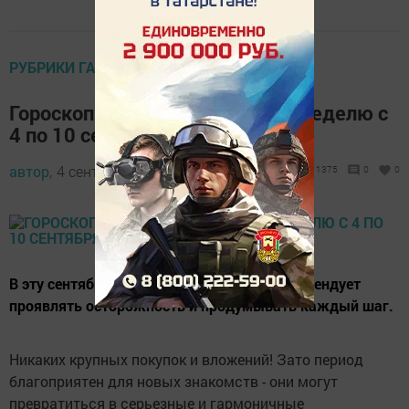
РУБРИКИ ГАЗЕТЫ НА РУССКОМ
Гороскоп для пестречинцев на неделю с
4 по 10 сентября 2017 года
автор,
4 сентября 2017 - 09:03
1375
0
0
В эту сентябрьскую неделю гороскоп рекомендует
проявлять осторожность и продумывать каждый шаг.
Никаких крупных покупок и вложений! Зато период
благоприятен для новых знакомств - они могут
превратиться в серьезные и гармоничные