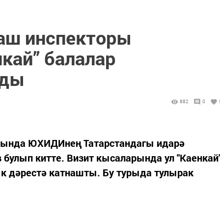
аш инспекторы
кай” балалар
лды
882
0
онында ЮХИДИнең Татарстандагы идарә
булып китте. Визит кысаларында ул "Каенкай
ык дәрестә катнашты. Бу турыда тулырак