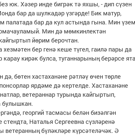
ез юк. Хәзер инде бигрәк тә яхшы, - дип сүзен
Монда бар да шулкадәр үзгәрде! Бик матур,
м палатада бар да кул астында гына. Мин үзе
комачауламый. Мин дә мөмкинлектән
кайгыртып йөрим берочтан.
хезмәтен бер генә кеше түгел, гаилә пары да
әр карау кирәк булса, туганнарының берәрсе ят
 дә, бөтен хастаханәне рәтләү өчен төрле
понсорлар ярдәме дә кертелде. Хастаханәне
енатлар, ветераннар турында кайгыртып,
а булышкан.
гәндә, георгий тасмасы белән бизәлгән
е стендта, Наталья Сергеевна сүзләренә
чы ветеранның бүләкләре күрсәтеләчәк. Ә