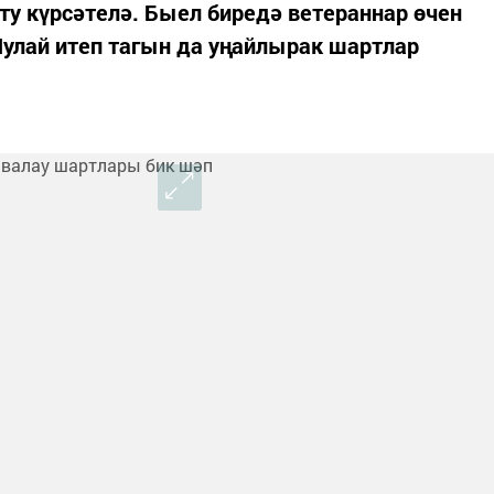
ту күрсәтелә. Быел биредә ветераннар өчен
Шулай итеп тагын да уңайлырак шартлар