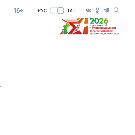
16+
РУС
ТАТ
0