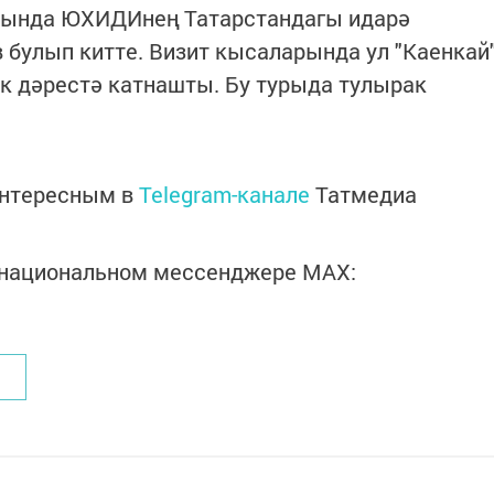
онында ЮХИДИнең Татарстандагы идарә
булып китте. Визит кысаларында ул "Каенкай
к дәрестә катнашты. Бу турыда тулырак
интересным в
Telegram-канале
Татмедиа
в национальном мессенджере MАХ: