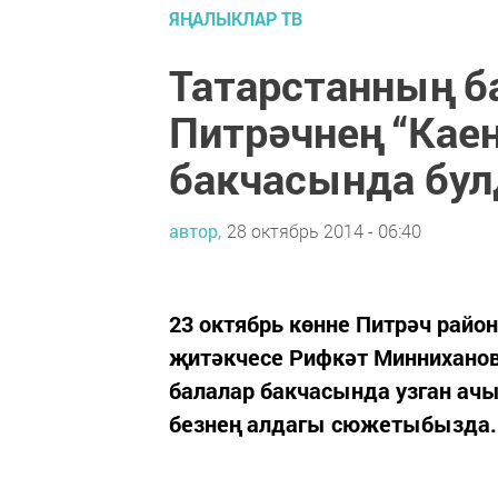
ЯҢАЛЫКЛАР ТВ
Татарстанның б
Питрәчнең “Каен
бакчасында бу
автор,
28 октябрь 2014 - 06:40
23 октябрь көнне Питрәч рай
җитәкчесе Рифкәт Минниханов 
балалар бакчасында узган ач
безнең алдагы сюжетыбызда.