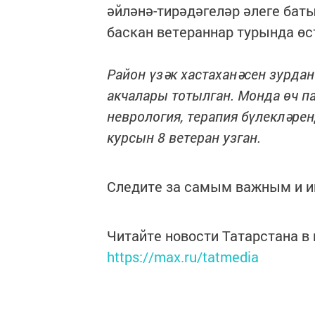
әйләнә-тирәдәгеләр әлеге баты
баскан ветераннар турында өс
Район үзәк хастаханәсен зурда
акчалары тотылган. Монда өч па
неврология, терапия бүлекләре
курсын 8 ветеран узган.
Следите за самым важным и 
Читайте новости Татарстана 
https://max.ru/tatmedia