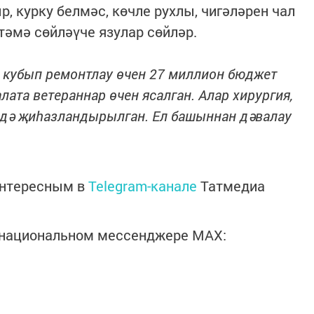
р, курку белмәс, көчле рухлы, чигәләрен чал
тәмә сөйләүче язулар сөйләр.
н кубып ремонтлау өчен 27 миллион бюджет
лата ветераннар өчен ясалган. Алар хирургия,
ндә җиһазландырылган. Ел башыннан дәвалау
интересным в
Telegram-канале
Татмедиа
в национальном мессенджере MАХ: