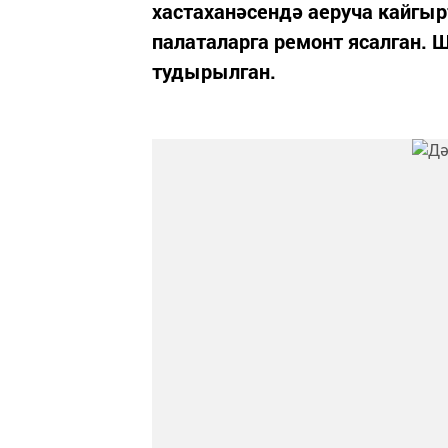
хастаханәсендә аеруча кайгыр
палаталарга ремонт ясалган. 
тудырылган.