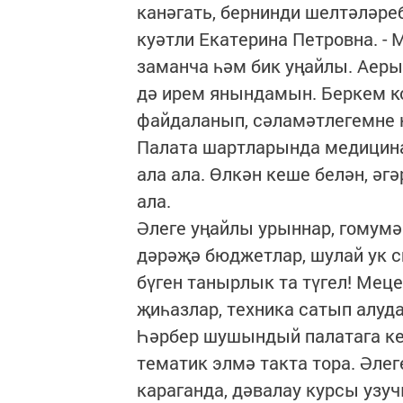
канәгать, бернинди шелтәләреб
куәтли Екатерина Петровна. - 
заманча һәм бик уңайлы. Аеры
дә ирем янындамын. Беркем 
файдаланып, сәламәтлегемне 
Палата шартларында медицина 
ала ала. Өлкән кеше белән, әг
ала.
Әлеге уңайлы урыннар, гомумән
дәрәҗә бюджетлар, шулай ук с
бүген танырлык та түгел! Мец
җиһазлар, техника сатып алуд
Һәрбер шушындый палатага кер
тематик элмә такта тора. Әлег
караганда, дәвалау курсы узу