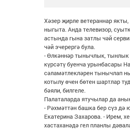
Хәзер җирле ветераннар якты
ныгыта. Анда телевизор, суытк
астында гына затлы чәй сервиз
чәй эчерергә була.
- Өлкәннәр тынычлык, тынлык 
күрсәтү буенча урынбасары На
сәламәтлекләрен тынычлап ны
котылу өчен бөтен шартлар ту
бәяли, билгеле.
Палаталарда ятучылар да аның
- Рәхмәттән башка бер сүз дә 
Екатерина Захарова. - Ирем, х
хастаханәдә гел планлы дәвал