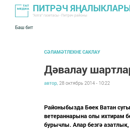
ПИТРӘЧ ЯҢАЛЫКЛАР
"Алга" газетасы - Питрәч районы
Баш бит
СӘЛАМӘТЛЕКНЕ САКЛАУ
Дәвалау шартла
автор,
28 октябрь 2014 - 10:22
Районыбызда Бөек Ватан суг
ветераннарына олы ихтирам бе
бурычлы. Алар безгә азатлык,