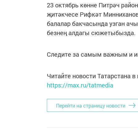
23 октябрь көнне Питрәч рай
җитәкчесе Рифкәт Минниханов 
балалар бакчасында узган ачы
безнең алдагы сюжетыбызда.
Следите за самым важным и 
Читайте новости Татарстана 
https://max.ru/tatmedia
Перейти на страницу новости