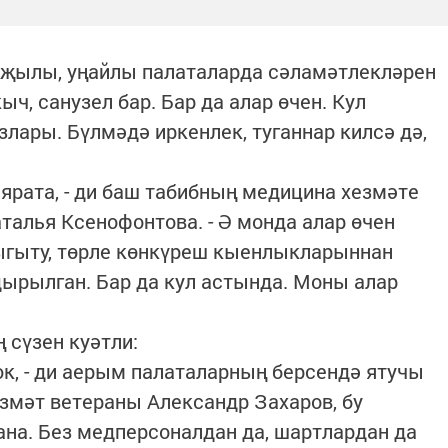
, җылы, уңайлы палаталарда сәламәтлекләрен
ыч, санузел бар. Бар да алар өчен. Кул
лары. Бүлмәдә иркенлек, туганнар килсә дә,
ярата, - ди баш табибның медицина хезмәте
талья Ксенофонтова. - Ә монда алар өчен
гыту, төрле көнкүреш кыенлыкларыннан
дырылган. Бар да кул астында. Моны алар
 сүзен куәтли:
юк, - ди аерым палаталарның берсендә ятучы
езмәт ветераны Александр Захаров, бу
ана. Без медперсоналдан да, шартлардан да