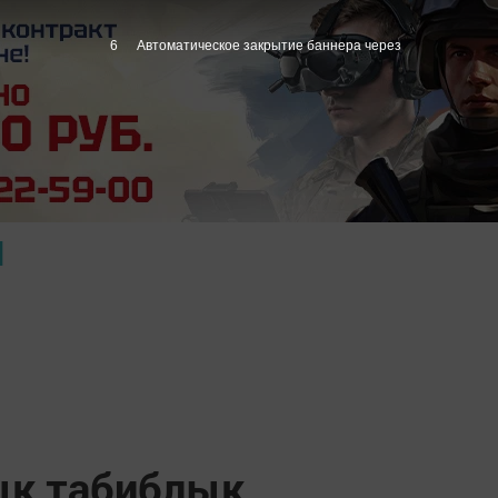
5
Автоматическое закрытие баннера через
Ы
ык табиблык