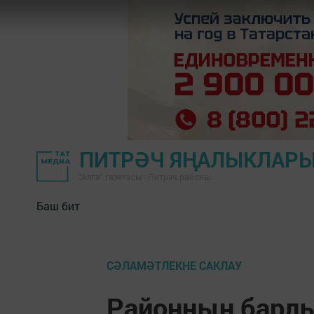
ПИТРӘЧ ЯҢАЛЫКЛАР
"Алга" газетасы - Питрәч районы
Баш бит
СӘЛАМӘТЛЕКНЕ САКЛАУ
Районның барл