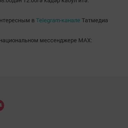
8:00дән 12:00гә кадәр кабул итә.
интересным в
Telegram-канале
Татмедиа
в национальном мессенджере MАХ: