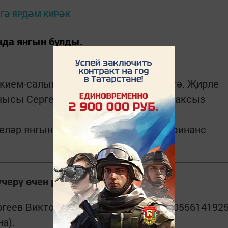
нда янгын булды.
 кием-салым да тулысынча янып бетә. Җирле
чысы Сергеев Виктор Андреевич тораксыз
еләр янгыннан зыян күргән кешегә финанс
үчерү өчен реквизитлар:
геев Виктор Андреевич) яки 220220055614192
а).