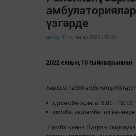
амбулаторияләр
үзгәрде
автор,
11 гыйнвар 2022 - 10:35
2022 елның 10 гыйнварыннан
Барлык табиб амбулаторияләрен
дүшәмбе-җомга: 8:00 - 16:12;
шимбә, якшәмбе: ял көннәре
Шимбә көнне Питрәч сырхаухан