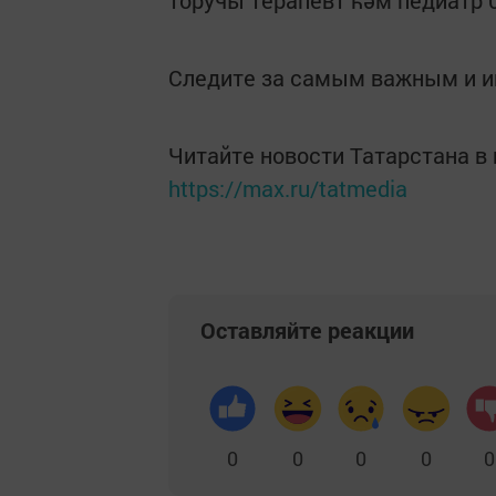
торучы терапевт һәм педиатр 0
Следите за самым важным и 
Читайте новости Татарстана 
https://max.ru/tatmedia
Оставляйте реакции
0
0
0
0
0