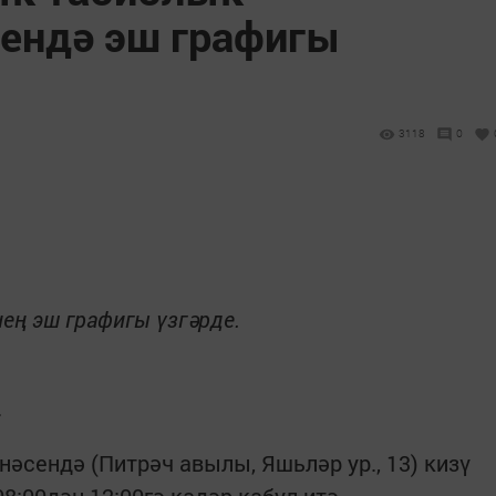
ендә эш графигы
3118
0
ең эш графигы үзгәрде.
.
әсендә (Питрәч авылы, Яшьләр ур., 13) кизү