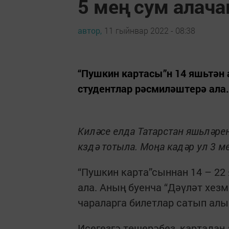
5 мең сум алача
автор,
11 гыйнвар 2022 - 08:38
“Пушкин картасы”н 14 яшьтән 
студентлар рәсмиләштерә ала.
Киләсе елда Татарстан яшьләре
кздә тотыла. Моңа кадәр ул 3 м
“Пушкин карта”сыннан 14 – 22
ала. Аның буенча “Дәүләт хе
чараларга билетлар сатып алы
Исегезгә төшерәбез, картадан