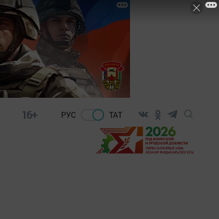
16+
РУС
ТАТ