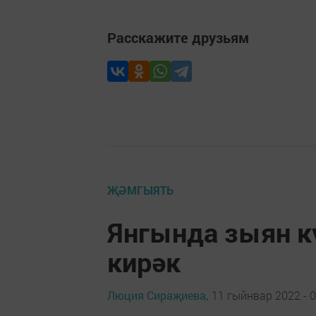
Расскажите друзьям
ҖӘМГЫЯТЬ
Янгында зыян к
кирәк
Люция Сираҗиева,
11 гыйнвар 2022 - 0