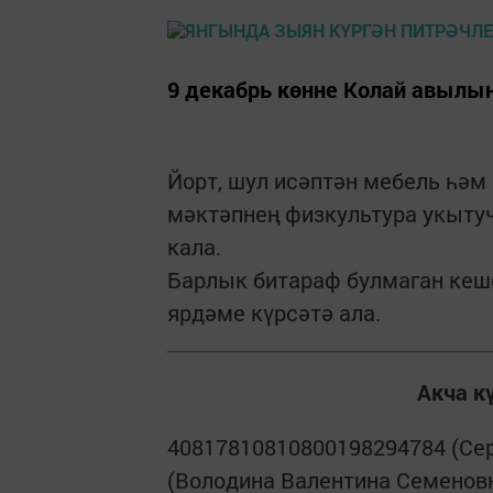
9 декабрь көнне Колай авылы
Йорт, шул исәптән мебель һәм
мәктәпнең физкультура укыту
кала.
Барлык битараф булмаган кеш
ярдәме күрсәтә ала.
Акча к
40817810810800198294784 (Сер
(Володина Валентина Семеновн