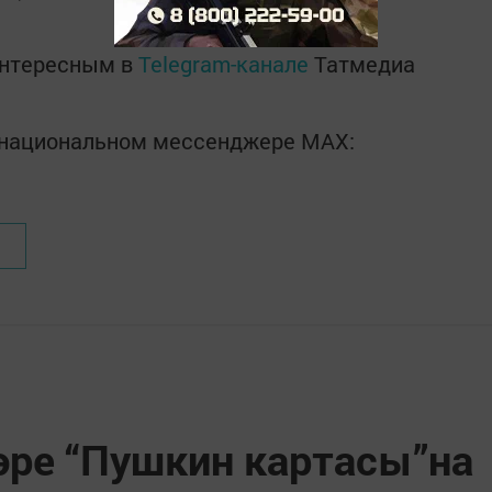
интересным в
Telegram-канале
Татмедиа
в национальном мессенджере MАХ:
әре “Пушкин картасы”на