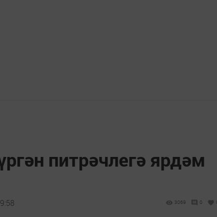
үргән питрәчлегә ярдәм
9:58
3069
0