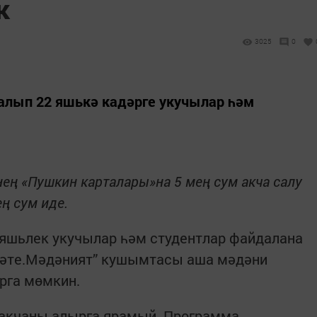
к
3025
0
алып 22 яшькә кадәрге укучылар һәм
нең «Пушкин карталары»на 5 мең сум акча салу
ең сум иде.
 яшьлек укучылар һәм студентлар файдалана
змәте.Мәдәният” кушымтасы аша мәдәни
рга мөмкин.
 акчаны алырга ярамый. Программа