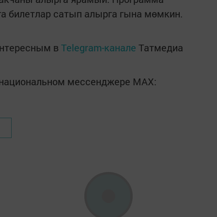
а билетлар сатып алырга гына мөмкин.
интересным в
Telegram-канале
Татмедиа
в национальном мессенджере MАХ: