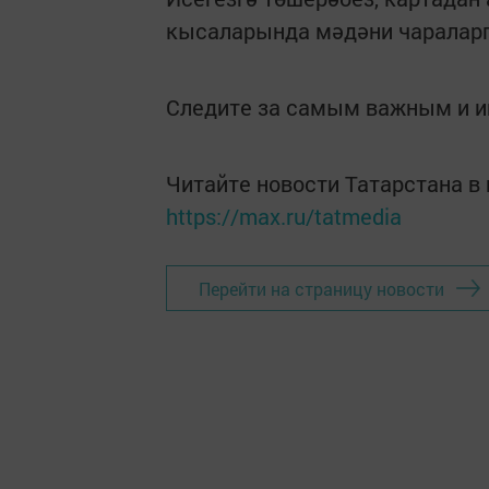
кысаларында мәдәни чараларг
Следите за самым важным и 
Читайте новости Татарстана 
https://max.ru/tatmedia
Перейти на страницу новости