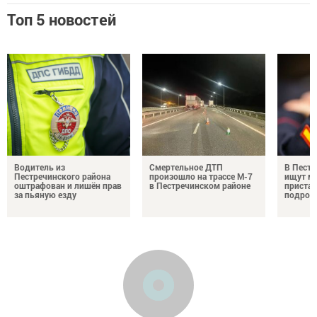
Топ 5 новостей
Водитель из
Смертельное ДТП
В Пестр
Пестречинского района
произошло на трассе М-7
ищут м
оштрафован и лишён прав
в Пестречинском районе
пристав
за пьяную езду
подрос