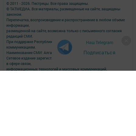
© 2011 - 2026. Пестрецы. Все права защищены.
© ТАТМЕДИА. Все материалы, размещенные на сайте, защищены
законом.
Перепечатка, воспроизведение и распространение в любом объеме
информации,
размещенной на сайте, возможна только с письменного согласия
редакций СМИ.
При поддержке Республиканского агентства по печати и массовым
Наш Telegram
коммуникациям.
Подписаться
Наименование СМИ: Алга (Вперед)
Сетевое издание зарегистрировано Федеральной службой по надзору
в сфере связи,
информационных технологий и массовых коммуникаций,
запись о регистрации СМИ Эл № ФС77-90150 от 7 октября 2025 г.
ФИО главного редактора: Шамсутдинова Ольга Петровна
Адрес редакции: Российская Федерация, Республика Татарстан,
Пестречинский район, с. Пестрецы, ул. Советская, 34.
Электронная почта редакции: algared@yandex.ru
Телефон редакции: (884367) 3-00-59; 3-04-82, 8-939-375-85-09 - отдел
рекламы; 3-04-86 - факс; 3-04-37 - дубляж; 3-15-64 - телевидение.
Для сообщений о фактах коррупции algared@yandex.ru
Учредитель СМИ: АО «ТАТМЕДИА»
Антикоррупционная политика
АО «ТАТМЕДИА» использует «cookie»
для персонализации сервисов и