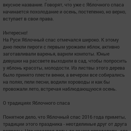
вкусное название. Говорят, что уже с Яблочного спаса
начинается похолодание и осень, постепенно, но верно,
вступает в свои права.
Интересно!
На Руси Яблочный спас отмечался широко. К этому
дню пекли пироги с первым урожаем яблок, активно
заготавливали варенья, варили компоты. Юные
девушки на рассвете выходили в сад, чтобы попросить
у яблонь красоты, молодости. Из листвы этого дерева
было принято плести венки, а вечером все собирались
на полях, пели песни, водили хороводы и как бы
провожали лето, встречая наблюдающуюся осень.
О традициях Яблочного спаса
Понятное дело, что Яблочный спас 2016 года приметы,
традиции этого праздника - неотделимые друг от друга
вопросы. Что касается даты, то ее уже определили - это