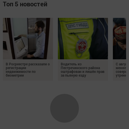
Топ 5 новостей
В Росреестре рассказали о
Водитель из
С авгус
регистрации
Пестречинского района
меняет
недвижимости по
оштрафован и лишён прав
соверше
биометрии
за пьяную езду
утренне