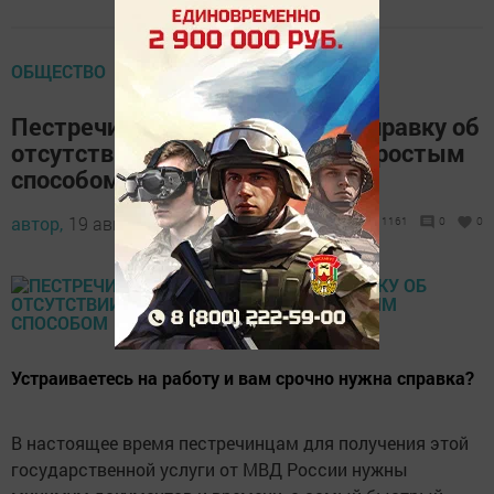
ОБЩЕСТВО
Пестречинцы могут получить справку об
отсутствии судимости самым простым
способом
автор,
19 августа 2016 - 07:03
1161
0
0
Устраиваетесь на работу и вам срочно нужна справка?
В настоящее время пестречинцам для получения этой
государственной услуги от МВД России нужны