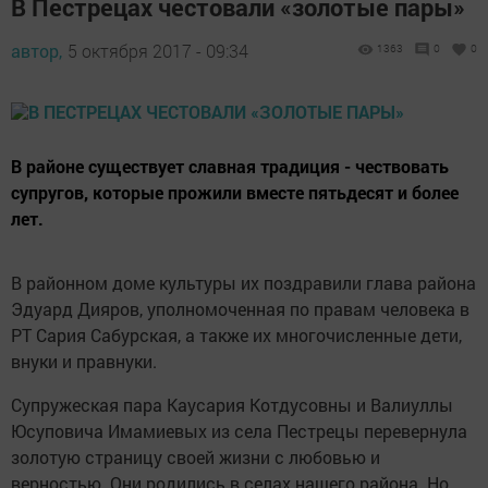
В Пестрецах честовали «золотые пары»
автор,
5 октября 2017 - 09:34
1363
0
0
В районе существует славная традиция - чествовать
супругов, которые прожили вместе пятьдесят и более
лет.
В районном доме культуры их поздравили глава района
Эдуард Дияров, уполномоченная по правам человека в
РТ Сария Сабурская, а также их многочисленные дети,
внуки и правнуки.
Супружеская пара Каусария Котдусовны и Валиуллы
Юсуповича Имамиевых из села Пестрецы перевернула
золотую страницу своей жизни с любовью и
верностью. Они родились в селах нашего района. Но