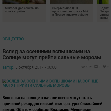
Миколог дал советы по
Смертельное ДТП
Водител
поиску грибов
произошло на трассе М-7
Пестреч
в Пестречинском районе
оштраф
за пьян
ОБЩЕСТВО
Вслед за осенними вспышками на
Солнце могут прийти сильные морозы
автор,
5 октября 2017 - 08:00
1366
0
0
Вспышки на солнце в начале осени могут стать
причиной рекордно низкой температуры ближайшей
зимой. Об этом сообщил Владимир Мельников,