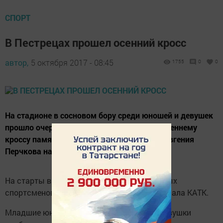
СПОРТ
В Пестрецах прошел осенний кросс
автор,
5 октября 2017 - 08:45
1755
0
0
На стадионе в сосновом бору среди юношей и девушек
прошло очередное первенство района по осеннему
кроссу памяти воина-интернационалиста Евгения
Перчкова на призы КДЮСШ.
На старты выходили более пятидесяти юных
спортсменов из девяти школ района и филиала КАТК.
Младшие юноши (до десятого класса) и девушки