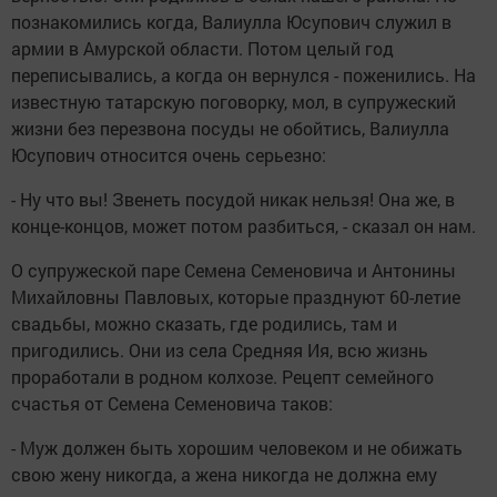
познакомились когда, Валиулла Юсупович служил в
армии в Амурской области. Потом целый год
переписывались, а когда он вернулся - поженились. На
известную татарскую поговорку, мол, в супружеский
жизни без перезвона посуды не обойтись, Валиулла
Юсупович относится очень серьезно:
- Ну что вы! Звенеть посудой никак нельзя! Она же, в
конце-концов, может потом разбиться, - сказал он нам.
О супружеской паре Семена Семеновича и Антонины
Михайловны Павловых, которые празднуют 60-летие
свадьбы, можно сказать, где родились, там и
пригодились. Они из села Средняя Ия, всю жизнь
проработали в родном колхозе. Рецепт семейного
счастья от Семена Семеновича таков:
- Муж должен быть хорошим человеком и не обижать
свою жену никогда, а жена никогда не должна ему