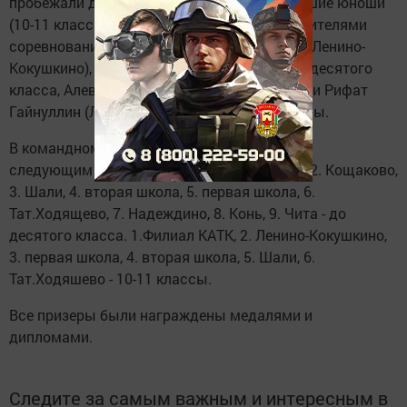
пробежали дистанцию 1000 метров, а старшие юноши
(10-11 классы) - 2000 метров. В итоге победителями
соревнований стали: Диляра Гарифуллина (Ленино-
Кокушкино), Адель Газизов (Кощаково) - до десятого
класса, Алевтина Блаченова (филиал КАТК) и Рифат
Гайнуллин (Ленино-Кокушкино) - 10-11 классы.
В командном зачете места распределились
следующим образрм: 1.Ленино-Кокушкино, 2. Кощаково,
3. Шали, 4. вторая школа, 5. первая школа, 6.
Тат.Ходящево, 7. Надеждино, 8. Конь, 9. Чита - до
десятого класса. 1.Филиал КАТК, 2. Ленино-Кокушкино,
3. первая школа, 4. вторая школа, 5. Шали, 6.
Тат.Ходяшево - 10-11 классы.
Все призеры были награждены медалями и
дипломами.
Следите за самым важным и интересным в