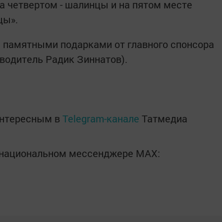
на четвертом - шалинцы и на пятом месте
цы».
 памятными подарками от главного спонсора
водитель Радик Зиннатов).
интересным в
Telegram-канале
Татмедиа
в национальном мессенджере MАХ: