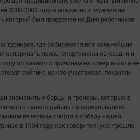
прошел традиционный, уже ХI открытый лично
й 2000-2002 годов рождения и мужчин на
, который был приурочен ко Дню работников
ых турниров, где собираются все сильнейшие
т оспаривать призы спортсмены из Казани и
м году по каким-то причинам на ковер вышли не
 потерял рейтинг, но кто участвовал, показали
аши знаменитые борцы и тренеры, которые в
и честь нашего района на соревнованиях
помнили ветераны спорта и победу нашей
нире в 1994 году, как говорится, уже прошло