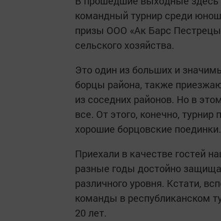
В прошедшие выходные здесь 
командный турнир среди юноше
призы ООО «Ак Барс Пестрецы»
сельского хозяйства.
Это один из больших и значим
борцы района, также приезжаю
из соседних районов. Но в это
все. От этого, конечно, турнир
хорошие борцовские поединки.
Приехали в качестве гостей н
разные годы достойно защищал
различного уровня. Кстати, вс
команды в республиканском тур
20 лет.