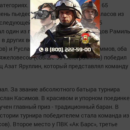
тегориях. В самой легкой из них (до 65
ень пьедестала поднялся Валерий Власов из
 следующей весовой категории (до 75
ал один из перспективных юных борцов Рамил
 в других весовых категориях Данис
в) и Руслан Касимов (до 95 килограммов, оба
 тяжеловесов (свыше 95 килограммов) победил
ц Азат Яруллин, который представлял команду
ал. За звание абсолютного батыра турнира
услан Касимов. В красивом и упорном поединке
ручен главный приз - традиционный баран. В
стории турнира победителем стала команда из
в). Второе место у ПВК «Ак Барс», третье