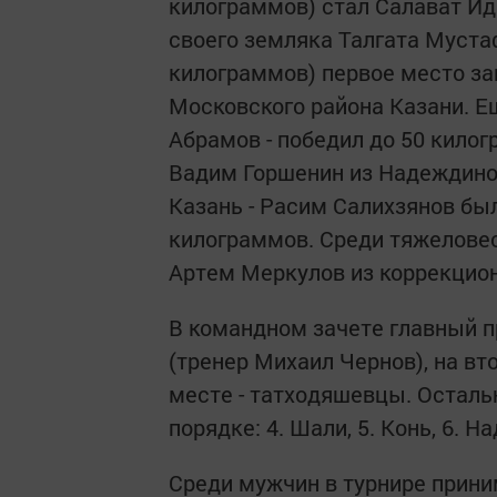
килограммов) стал Салават Ид
своего земляка Талгата Муста
килограммов) первое место за
Московского района Казани. Ещ
Абрамов - победил до 50 кило
Вадим Горшенин из Надеждино.
Казань - Расим Салихзянов был
килограммов. Среди тяжелове
Артем Меркулов из коррекцио
В командном зачете главный 
(тренер Михаил Чернов), на вт
месте - татходяшевцы. Остал
порядке: 4. Шали, 5. Конь, 6. Н
Среди мужчин в турнире прини