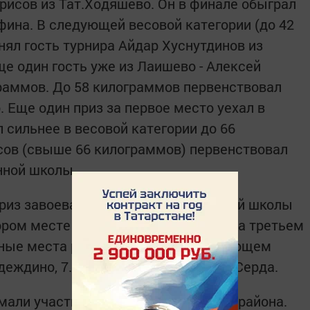
рисов из Тат.Ходяшево. Он в финале обыграл
фина. В следующей весовой категории (до 42
нял гость турнира Айдар Хуснутдинов из
е один гость уже из Лаишево - Алексей
граммов. До 58 килограммов первенствовал
 Еще один приз за первое место уехал в
 сильнее в весовой категории до 66
сов (свыше 66 килограммов) первенствовал
нной школы.
приз завоевали юные борцы из второй школы
ором месте - коррекционная школа, на третьем
ьные места распределились в следующем
адеждино, 7. Чита, 8. Кибячи, 9. Кряш-Серда.
мали участие борцы из пяти команд района.