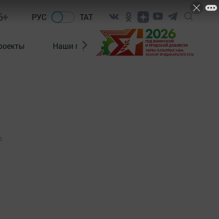
6+
РУС
ТАТ
роекты
Наши герои
Нормативно-правовые а
0