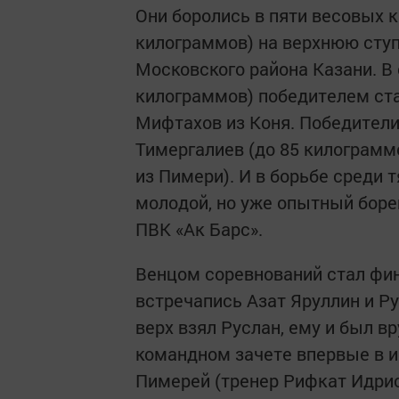
Они боролись в пяти весовых ка
килограммов) на верхнюю ступ
Московского района Казани. В
килограммов) победителем ст
Мифтахов из Коня. Победители
Тимергалиев (до 85 килограммо
из Пимери). И в борьбе среди
молодой, но уже опытный боре
ПВК «Ак Барс».
Венцом соревнований стал фин
встречапись Азат Яруллин и Р
верх взял Руслан, ему и был в
командном зачете впервые в и
Пимерей (тренер Рифкат Идрисо