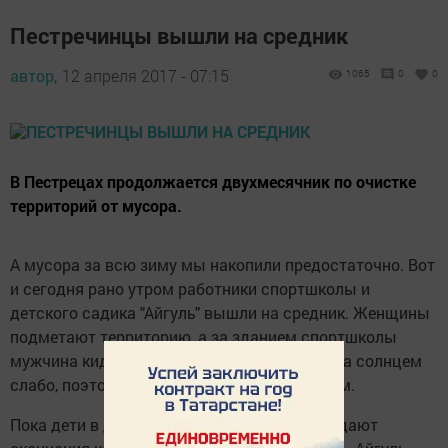
Пестречинцы вышли на средник
автор,
12 апреля 2017 - 07:15
1065
0
0
В Пестрецах продолжается двухмесячник по очистке
территорий от мусора.
А мусора за всю зиму мы накопили предостаточно. Вот
и сегодня рано утром работники спортшколы и
детского садика "Айгуль" вышли на средник. Женщины
подметают территорию, а за зданием спортшколы
мужчина кидает снег. Эта сторона освещена солнцем
слабо, поэтому остатки зимы тают с трудом.
Пока дети в других садиках райцентра ожидают