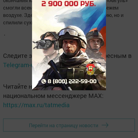
окончания капремонта в своем, сотрудники «Айгуль»
смогли всем коллективом поработать на свежем
воздухе. Здесь не только чистили территорию, но и
спилили сухие деревья.
Следите за самым важным и интересным в
Telegram-канале
Татмедиа
Читайте новости Татарстана в
национальном мессенджере MАХ:
https://max.ru/tatmedia
Перейти на страницу новости