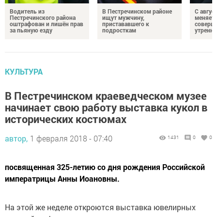
Водитель из
В Пестречинском районе
С авгус
Пестречинского района
ищут мужчину,
меняет
оштрафован и лишён прав
пристававшего к
соверше
за пьяную езду
подросткам
утренне
КУЛЬТУРА
В Пестречинском краеведческом музее
начинает свою работу выставка кукол в
исторических костюмах
автор,
1 февраля 2018 - 07:40
1431
0
0
посвященная 325-летию со дня рождения Российской
императрицы Анны Иоановны.
На этой же неделе откроются выставка ювелирных