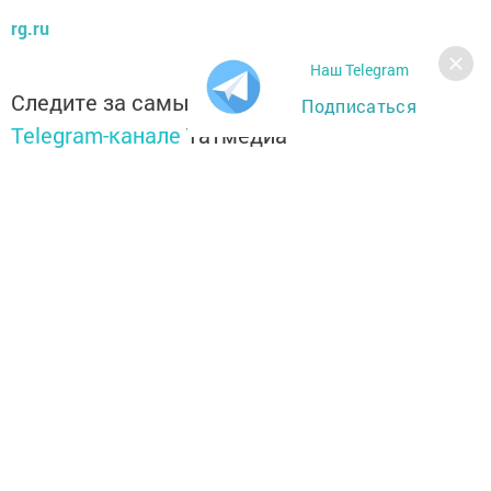
rg.ru
Наш Telegram
Следите за самым важным и интересным в
Подписаться
Telegram-канале
Татмедиа
Читайте новости Татарстана в
национальном мессенджере MАХ:
https://max.ru/tatmedia
Теги:
ПРОГНОЗ ПОГОДЫ
Перейти на страницу новости