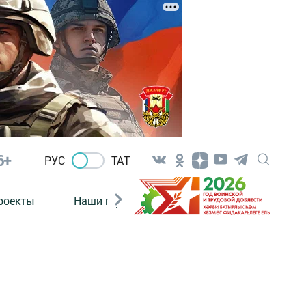
6+
РУС
ТАТ
роекты
Наши герои
Нормативно-правовые а