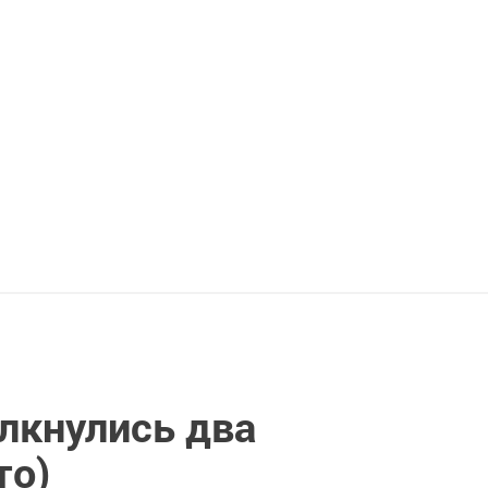
лкнулись два
то)