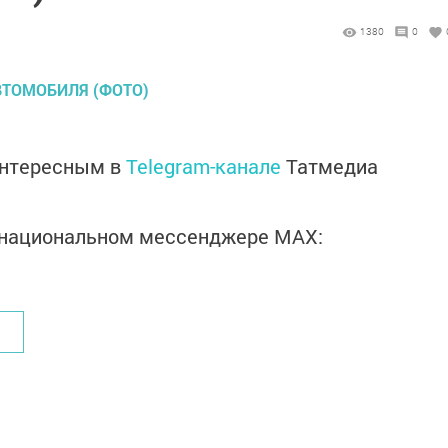
1380
0
интересным в
Telegram-канале
Татмедиа
в национальном мессенджере MАХ: