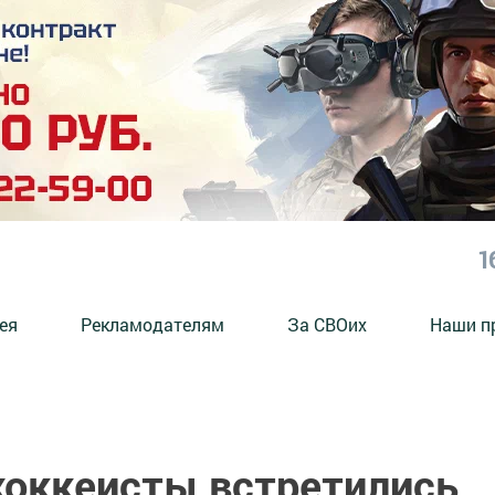
1
ея
Рекламодателям
За СВОих
Наши п
хоккеисты встретились