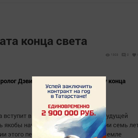
ата конца света
1303
0
ролог Дэвид Мид назвал новую дату конца
а вступит в опасный период уже на будущей
ень якобы начнутся описанные в Библии семь ле
вии этого периода всему живому на Земле