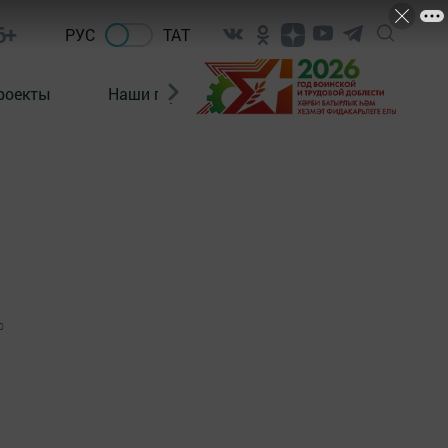
6+
РУС
ТАТ
роекты
Наши герои
Нормативно-правовые а
0