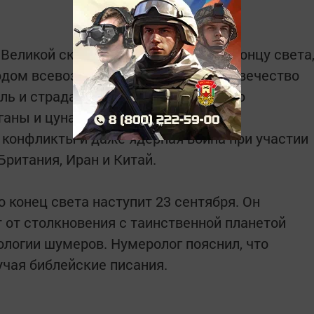
 Великой скорби, предшествующие концу света
одом всевозможных бедствий - человечество
ль и страдания. Например, на Землю
ганы и цунами, также не исключены
конфликты и даже ядерная война при участии
Британия, Иран и Китай.
то конец света наступит 23 сентября. Он
 от столкновения с таинственной планетой
ологии шумеров. Нумеролог пояснил, что
учая библейские писания.