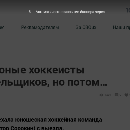
1
5
Автоматическое закрытие баннера через
ея
Рекламодателям
За СВОих
Наши п
юные хоккеисты
ельщиков, но потом…
1401
0
иехала юношеская хоккейная команда
тор Сорокин) с выезда.