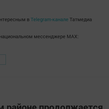
интересным в
Telegram-канале
Татмедиа
в национальном мессенджере MАХ:
м районе продолжается