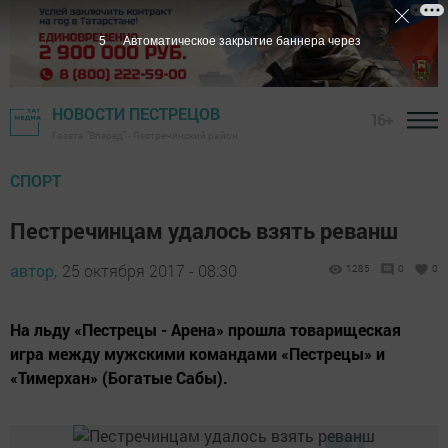
4
Автоматическое закрытие баннера через
НОВОСТИ ПЕСТРЕЦОВ
16+
Газета "Вперед" - Пестречинский район
СПОРТ
Пестречинцам удалось взять реванш
автор,
25 октября 2017 - 08:30
1285
0
0
На льду «Пестрецы - Арена» прошла товарищеская
игра между мужскими командами «Пестрецы» и
«Тимерхан» (Богатые Сабы).