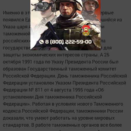
Именно в этот день в 1653 году в стране впервые
появился Единый таможенный устав, родившийся из
Указа царя Алексея Михайловича о взимании
таможенной пошлины «в Москве и городах
российских».
С этого момента таможня стала
государственной службой, предназначенной для
защиты экономических интересов страны. А 25
октября 1991 года по Указу Президента России был
образован Государственный таможенный комитет
Российской Федерации. День таможенника Российской
Федерации установлен Указом Президента Российской
Федерации № 811 от 4 августа 1995 года «Об
установлении Дня таможенника Российской
Федерации». Работая в условиях нового Таможенного
кодекса Российской Федерации, таможенники России
доказали, что умеют работать на уровне мировых
стандартов. В работе таможенных органов все более