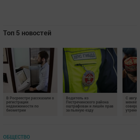
Топ 5 новостей
В Росреестре рассказали о
Водитель из
С авгус
регистрации
Пестречинского района
меняет
недвижимости по
оштрафован и лишён прав
соверше
биометрии
за пьяную езду
утренне
ОБЩЕСТВО