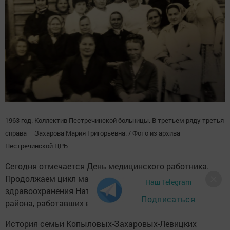
1963 год. Коллектив Пестречинской больницы. В третьем ряду третья
справа – Захарова Мария Григорьевна. / Фото из архива
Пестречинской ЦРБ
Сегодня отмечается День медицинского работника.
Продолжаем цикл материалов отличника
Наш Telegram
здравоохранения Натальи Ксенофонтовой о медиках
Подписаться
района, работавших в прошлом столетии.
История семьи Копыловых-Захаровых-Левицких