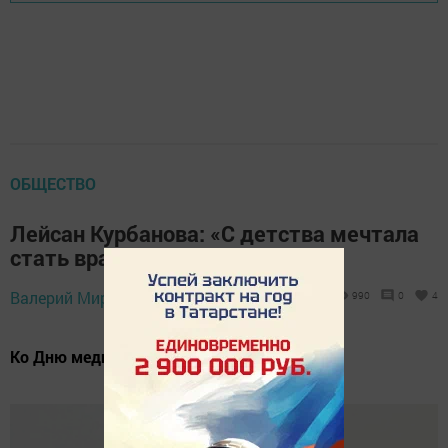
ОБЩЕСТВО
Лейсан Курбанова: «С детства мечтала
стать врачом»
15 июня 2025 -
Валерий Мирошников,
990
0
4
16:46
Ко Дню медицинского работника