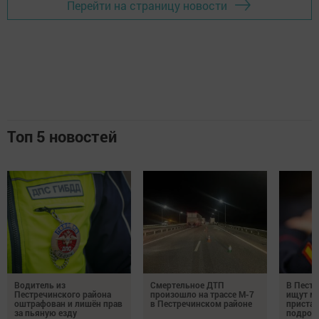
Перейти на страницу новости
Топ 5 новостей
Водитель из
Смертельное ДТП
В Пестр
Пестречинского района
произошло на трассе М-7
ищут м
оштрафован и лишён прав
в Пестречинском районе
пристав
за пьяную езду
подрос