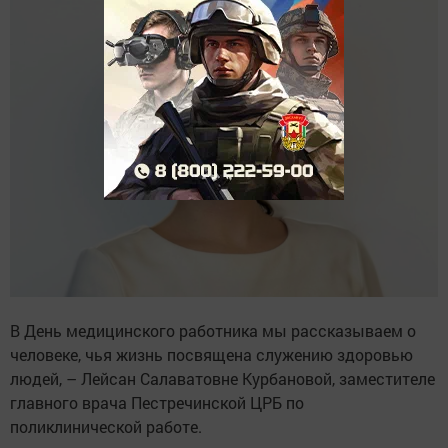
В День медицинского работника мы рассказываем о
человеке, чья жизнь посвящена служению здоровью
людей, – Лейсан Салаватовне Курбановой, заместителе
главного врача Пестречинской ЦРБ по
поликлинической работе.