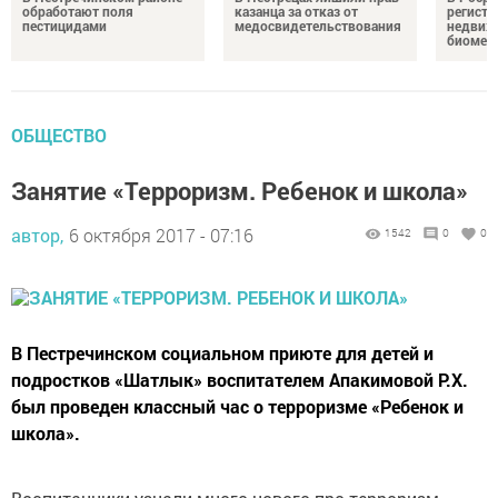
обработают поля
казанца за отказ от
регистр
пестицидами
медосвидетельствования
недвиж
биомет
ОБЩЕСТВО
Занятие «Терроризм. Ребенок и школа»
автор,
6 октября 2017 - 07:16
1542
0
0
В Пестречинском социальном приюте для детей и
подростков «Шатлык» воспитателем Апакимовой Р.Х.
был проведен классный час о терроризме «Ребенок и
школа».