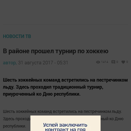
НОВОСТИ ТВ
В районе прошел турнир по хоккею
автор,
31 августа 2017 - 05:31
1414
0
0
Шесть хоккейных команд встретились на пестречинком
льду. Здесь проходил традиционный турнир,
приуроченный ко Дню республики.
Шесть хоккейных команд встретились на пестречинком льду.
Здесь проходил традиционный турнир, приуроченный ко Дню
республики.