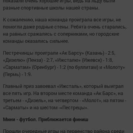
показали очень хорошие игры, ведь на льду были
разные спортивные школы нашей страны.
К сожалению, наша команда проиграла все игры, не
помогли даже родные стены. Ребята очень старались,
на равных сражались с соперниками, но городские
команды оказались сильнее.
Пестречинцы проиграли «Ак Барсу» (Казань) - 2:5,
«Дизелю» (Пенза) - 2:7, «Ижсталю» (Ижевск) - 1:8,
«Сарматам» (Оренбург) - 1:2 (по буллитам) и «Молоту»
(Пермь) - 1:9.
Главный приз завоевал «Ижсталь», который выиграл
все пять игр. На втором месте команда «Ак Барс», на
третьем - «Дизель», на четвертом - «Молот», на пятом -
«Сарматы» и на шестом -«Пестрецы».
Мини - футбол. Приближается финиш
Прошли очередные игры на первенство района среди