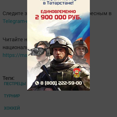
Следите за самым важным и интересным в
Telegram-канале
Татмедиа
Читайте новости Татарстана в
национальном мессенджере MАХ:
https://max.ru/tatmedia
Теги:
ПЕСТРЕЦЫ
ТУРНИР
ХОККЕЙ