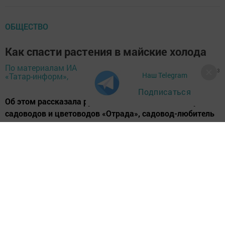
ОБЩЕСТВО
Как спасти растения в майские холода
По материалам ИА
13 мая 2024 -
872
0
3
Наш Telegram
«Татар-информ»,
08:20
Подписаться
Об этом рассказала руководитель Казанского клуба
садоводов и цветоводов «Отрада», садовод-любитель
Татьяна Водянова.
Что делать, чтобы ваш сад-огород пережил заморозки
с минимальным ущербом? Урожай каких культур мы
потеряли в этом мае? Чем подкармливать растения
после холодов?
Самый холодный май за последние много лет