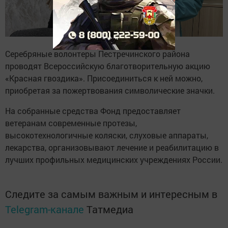
Серебряные волонтеры Пестречинского района
проводят Всероссийскую благотворительную акцию
«Красная гвоздика». Присоединиться к ней можно,
приобретая за пожертвования символические значки.
На собранные средства Фонд предоставляет
ветеранам современные протезы,
высокотехнологичные коляски, слуховые аппараты,
лекарства, организовывают лечение и реабилитацию в
лучших профильных медицинских учреждениях России.
Следите за самым важным и интересным в
Telegram-канале
Татмедиа