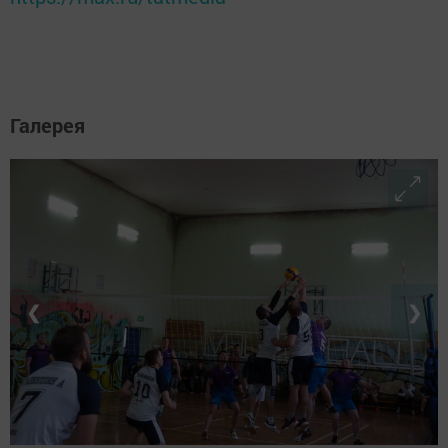
Галерея
❮
❯