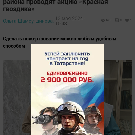
района проводят акцию «Красная
гвоздика»
13 мая 2024 -
Ольга Шамсутдинова,
620
0
1
10:48
Сделать пожертвование можно любым удобным
способом