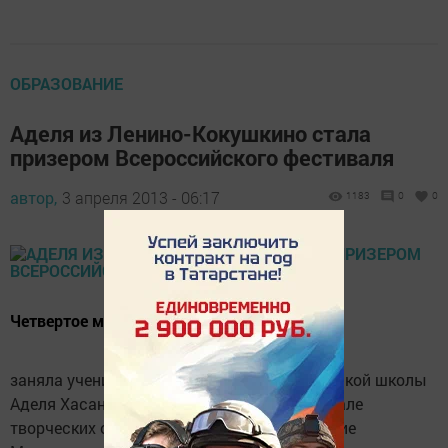
ОБРАЗОВАНИЕ
Аделя из Ленино-Кокушкино стала
призером Всероссийского фестиваля
автор,
3 апреля 2013 - 06:17
1183
0
0
Четвертое место
заняла ученица 8 класса Ленино-Кокушкинской школы
Аделя Хасанова во Всероссийском фестивале
творческих открытий и инициатив «Наследие