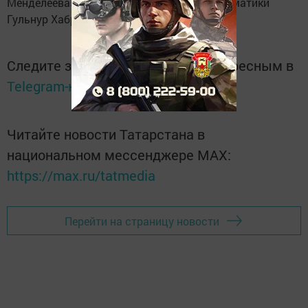
Менделеева» (руководитель - учитель математики
Гульнур Хабриева).
Следите за самым важным и интересным в
Telegram-канале
Татмедиа
Читайте новости Татарстана в
национальном мессенджере MАХ:
https://max.ru/tatmedia
Перейти на страницу новости