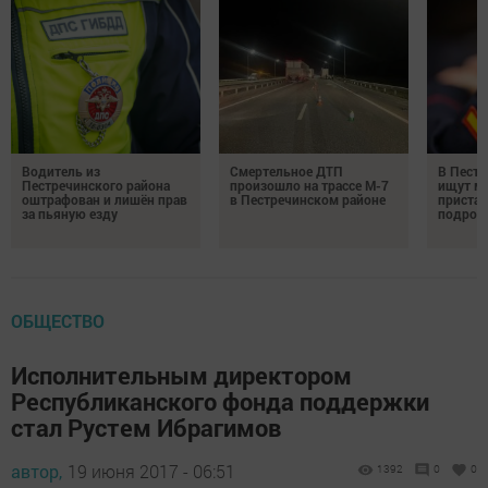
Водитель из
Смертельное ДТП
В Пестр
Пестречинского района
произошло на трассе М-7
ищут м
оштрафован и лишён прав
в Пестречинском районе
пристав
за пьяную езду
подрос
ОБЩЕСТВО
Исполнительным директором
Республиканского фонда поддержки
стал Рустем Ибрагимов
автор,
19 июня 2017 - 06:51
1392
0
0