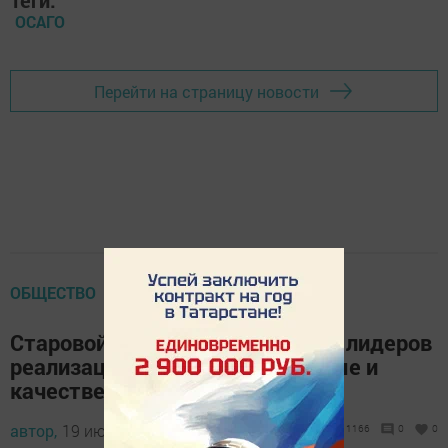
Теги:
ОСАГО
Перейти на страницу новости
ОБЩЕСТВО
Старовойт: Татарстан – один из лидеров
реализации проекта «Безопасные и
качественные дороги»
автор,
19 июня 2017 - 06:53
1166
0
0