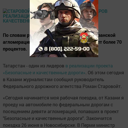
По словам руководителя Росавтодора, в Казанской
агломерации реализация проекта составляет более 70
процентов.
Татарстан - один из лидеров
в реализации проекта
«Безопасные и качественные дороги»
. Об этом сегодня
в Казани журналистам сообщил руководитель
Федерального дорожного агентства Роман Старовойт.
«Сегодня начинается моя рабочая поездка, от Казани я
проеду на автомобиле по федеральным дорогам с
посещением девяти агломераций, попавших в проект
"Безопасные и качественные дороги". Закончится
поездка 26 июня в Новосибирске. В Перми министр