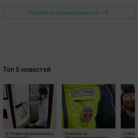
Перейти на страницу новости
Топ 5 новостей
В Росреестре рассказали о
Водитель из
С авгус
регистрации
Пестречинского района
меняет