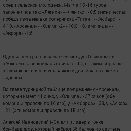
среди сельской молодежи. Матчи 15 -16 туров
закончились так: «Легион» - «Феникс» - 0:5 (техническая
победа из-за неявки соперника), «Титан» - «Ак барс» -
4:10, «Арсенал» - «Олимп -2» - 10:0, «Олимпийцы» -
«Аврора» -1:6.
Один из центральных матчей между «Олимпом» и
«Аяксом» завершилась вничью - 4:4, с таким образом
«Олимп» потерял очень важные два очка в гонке за
лидером.
Во главе турнирной таблице по-прежнему «Арсенал»,
который имеет 41 очко, у «Олимпа» - 37 очков (обе
команды провели по 16 игр), у «Ак барса» - 33, у «Аякса»
- 31, (эти команды провели по 15 игр).
Алексей Ивановский («Олимп») лидер в гонке
бомбардиров, который набрал 56 баллов по системе