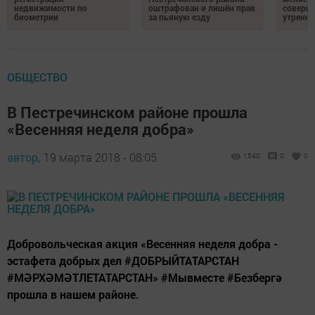
недвижимости по
оштрафован и лишён прав
соверше
биометрии
за пьяную езду
утренне
ОБЩЕСТВО
В Пестречинском районе прошла
«Весенняя неделя добра»
автор,
19 марта 2018 - 08:05
1540
0
0
Добровольческая акция «Весенняя неделя добра -
эстафета добрых дел #ДОБРЫЙТАТАРСТАН
#МӘРХӘМӘТЛЕТАТАРСТАН» #Мывместе #Безбергә
прошла в нашем районе.