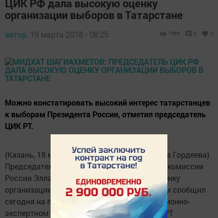
ЦИК РФ дала высокую оценку
организации выборов в Татарстане
автор,
19 марта 2018 - 08:25
1565
0
0
Можно констатировать высокий интерес татарстанцев
к выборам Президента России, отметил председатель
ЦИК РТ.
(Казань, 18 марта, «Татар-информ», Надежда Гордеева).
Председатель Центральной избирательной комиссии
России Элла Памфилова дала высокую оценку
организации выборов в Татарстане. Об этом сообщил
сегодня на пресс-конференции в информационно-
экспертном центре Общественной палаты РТ