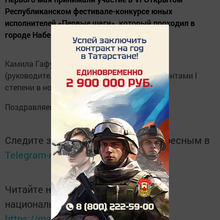
Республиканском фестивале-конкурсе юных
исполнителей «Первые шаги», который проходил в
городе Набережные Челны.
Камила Гафурова и Милена Салимгараева
(руководитель А.Р.Гафурова) стали дипломантами I
степени в номинации "Вокал".
Поздравляем их!
Следите за самым важным и интересным в
Telegram-канале
Татмедиа
Читайте новости Татарстана в
национальном мессенджере MАХ:
https://max.ru/tatmedia