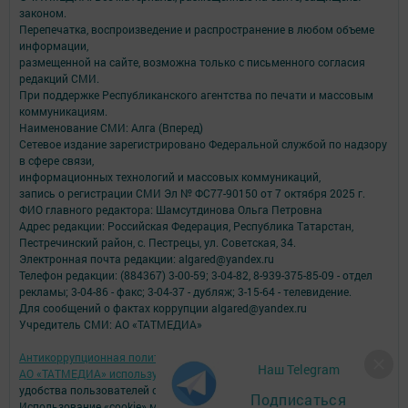
законом.
Перепечатка, воспроизведение и распространение в любом объеме
информации,
размещенной на сайте, возможна только с письменного согласия
редакций СМИ.
При поддержке Республиканского агентства по печати и массовым
коммуникациям.
Наименование СМИ: Алга (Вперед)
Сетевое издание зарегистрировано Федеральной службой по надзору
в сфере связи,
информационных технологий и массовых коммуникаций,
запись о регистрации СМИ Эл № ФС77-90150 от 7 октября 2025 г.
ФИО главного редактора: Шамсутдинова Ольга Петровна
Адрес редакции: Российская Федерация, Республика Татарстан,
Пестречинский район, с. Пестрецы, ул. Советская, 34.
Электронная почта редакции: algared@yandex.ru
Телефон редакции: (884367) 3-00-59; 3-04-82, 8-939-375-85-09 - отдел
рекламы; 3-04-86 - факс; 3-04-37 - дубляж; 3-15-64 - телевидение.
Для сообщений о фактах коррупции algared@yandex.ru
Учредитель СМИ: АО «ТАТМЕДИА»
Антикоррупционная политика
Наш Telegram
АО «ТАТМЕДИА» использует «cookie»
для персонализации сервисов и
удобства пользователей сайтом.
Подписаться
Использование «cookie» можно отменить в настройках браузера.