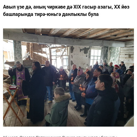
Авыл үзе дә, аның чиркәве дә XIX гасыр азагы, XX йөз
башларында тирә-юньгә данлыклы була