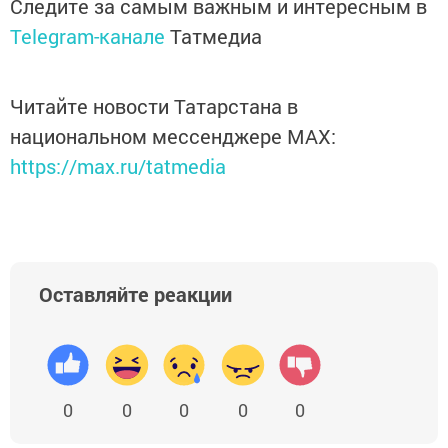
Следите за самым важным и интересным в
Telegram-канале
Татмедиа
Читайте новости Татарстана в
национальном мессенджере MАХ:
https://max.ru/tatmedia
Оставляйте реакции
0
0
0
0
0