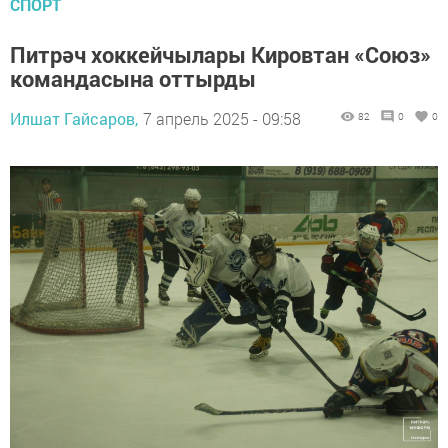
СПОРТ
Питрәч хоккейчылары Кировтан «Союз»
командасына оттырды
Илшат Гайсаров,
7 апрель 2025 - 09:58
82
0
0