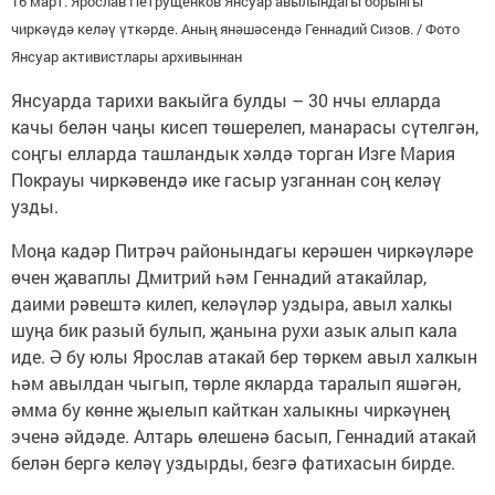
16 март. Ярослав Петрущенков Янсуар авылындагы борынгы
чиркәүдә келәү үткәрде. Аның янәшәсендә Геннадий Сизов. / Фото
Янсуар активистлары архивыннан
Янсуарда тарихи вакыйга булды – 30 нчы елларда
качы белән чаңы кисеп төшерелеп, манарасы сүтелгән,
соңгы елларда ташландык хәлдә торган Изге Мария
Покрауы чиркәвендә ике гасыр узганнан соң келәү
узды.
Моңа кадәр Питрәч районындагы керәшен чиркәүләре
өчен җаваплы Дмитрий һәм Геннадий атакайлар,
даими рәвештә килеп, келәүләр уздыра, авыл халкы
шуңа бик разый булып, җанына рухи азык алып кала
иде. Ә бу юлы Ярослав атакай бер төркем авыл халкын
һәм авылдан чыгып, төрле якларда таралып яшәгән,
әмма бу көнне җыелып кайткан халыкны чиркәүнең
эченә әйдәде. Алтарь өлешенә басып, Геннадий атакай
белән бергә келәү уздырды, безгә фатихасын бирде.