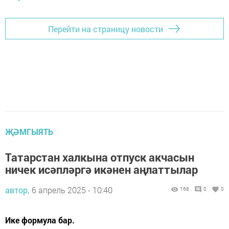
Перейти на страницу новости
ҖӘМГЫЯТЬ
Татарстан халкына отпуск акчасын
ничек исәпләргә икәнен аңлаттылар
автор,
6 апрель 2025 - 10:40
168
0
0
Ике формула бар.