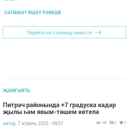
СӘЛАМӘТ ЯШӘҮ РӘВЕШЕ
Перейти на страницу новости
ҖӘМГЫЯТЬ
Питрәч районында +7 градуска кадәр
җылы һәм явым-төшем көтелә
автор,
7 апрель 2025 - 09:57
136
0
0