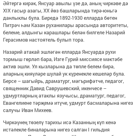
Әйтергә кирәк, Янсуар авылы үзе дә, аның чиркәве дә
XIX гасыр азагы, XX йөз башларында тирә-юньгә
данлыклы була. Биредә 1892-1930 елларда бөтен
Питрәч һәм Казан руханилары арасында авторитеты,
белеме, алдынгы карашлары белән билгеле Назарий
Герасимов настоятель булып тора.
Назарий атакай эшләгән елларда Янсуарда рухи
тормыш гөрләп бара, Изге Гурий миссиясе мәктәбе
актив эшли. Ул кызларына да төпле белем бирә,
аларның кияүләре шулай ук күренекле кешеләр була.
Берсе – шагыйрь, драматург, мәгърифәтче, педагог,
священник Давид Саврушевский, икенчесе –
удмуртларның атаклы язучысы, драматург, педагог,
Евангелиене тәрҗемә итүче, удмурт басмаларына нигез
салучы Иван Михеев.
Чиркәүнең төзелү тарихы исә Казанның күп кенә
истәлекле биналарына нигез салган I гильдия