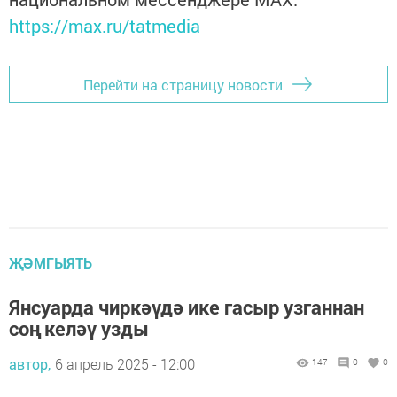
https://max.ru/tatmedia
Перейти на страницу новости
ҖӘМГЫЯТЬ
Янсуарда чиркәүдә ике гасыр узганнан
соң келәү узды
автор,
6 апрель 2025 - 12:00
147
0
0