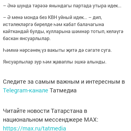
– Әнә шунда тәрәзә янындагы партада утыра идек...
– Ә менә монда без КВН уйный идек... – дип,
истәлекләргә бирелде һәм кабат балачагына
кайткандай булды, кулларына шәмнәр тотып, келәүгә
баскан янсуарлылар.
Һәммә нәрсәнең үз вакыты җитә дә сәгате суга.
Янсуарлылар зур һәм җаваплы эшкә алынды.
Следите за самым важным и интересным в
Telegram-канале
Татмедиа
Читайте новости Татарстана в
национальном мессенджере MАХ:
https://max.ru/tatmedia