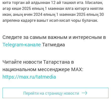
китә торган ай алдыннан 12 ай тәшкил итә. Мәсәлән,
әгәр кеше 2025 елның 1 маеннан ялга китәргә ниятли
икән, аның өчен 2024 елның 1 маеннан 2025 елның 30
апреленә кадәрге вакыт исәп-хисап чоры булачак.
Следите за самым важным и интересным в
Telegram-канале
Татмедиа
Читайте новости Татарстана в
национальном мессенджере MАХ:
https://max.ru/tatmedia
Перейти на страницу новости