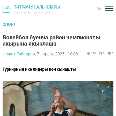
ПИТРӘЧ ЯҢАЛЫКЛАРЫ
16+
"Алга" газетасы - Питрәч районы
СПОРТ
Волейбол буенча район чемпионаты
ахырына якынлаша
Илшат Гайсаров,
7 апрель 2025 - 10:08
120
0
0
Турнирның ике лидеры көч сынашты