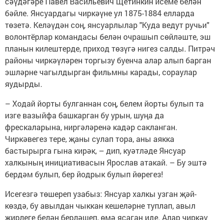
сәүдәгәре Павел Васильевич Щетинкин исеме белән
бәйле. Янсуардагы чиркәүне ул 1875-1884 елларда
төзетә. Келәүдән соң, янсуарлылар "Куда ведут ручьи"
волонтёрлар командасы белән очрашып сөйләште, эш
планын килештерде, приход төзүгә нигез салды. Питрәч
районы чиркәүләрен торгызу буенча алар алып барган
эшләрне чагылдырган фильмны карады, сораулар
яудырды.
– Ходай йорты булганнан соң, белем йорты булып та
изге вазыйфа башкарган бу урын, шуңа да
фрескаларына, ниргәләренә кадәр сакланган.
Чиркәвегез тере, җаны сулап тора, аны аякка
бастырырга гына кирәк, – дип, куәтләде Янсуар
халкының инициативасын Ярослав атакай. – Бу эштә
бердәм булып, бер йодрык булып йөрегез!
Исегезгә төшереп узабыз: Янсуар халкы узган җәй-
көздә, бу авылдан чыккан кешеләрне туплап, авыл
җирлеге белән берләшеп, өмә ясаган иде. Алар чиркәү