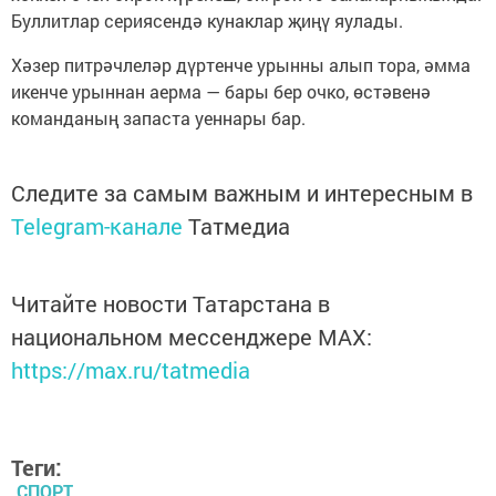
Буллитлар сериясендә кунаклар җиңү яулады.
Хәзер питрәчлеләр дүртенче урынны алып тора, әмма
икенче урыннан аерма — бары бер очко, өстәвенә
команданың запаста уеннары бар.
Следите за самым важным и интересным в
Telegram-канале
Татмедиа
Читайте новости Татарстана в
национальном мессенджере MАХ:
https://max.ru/tatmedia
Теги:
СПОРТ