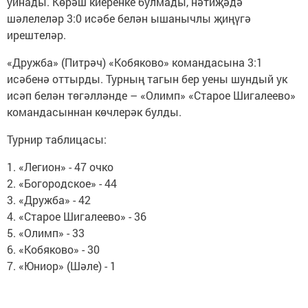
уйнады. Көрәш киеренке булмады, нәтиҗәдә
шәлелеләр 3:0 исәбе белән ышанычлы җиңүгә
ирештеләр.
«Дружба» (Питрәч) «Кобяково» командасына 3:1
исәбенә оттырды. Турның тагын бер уены шундый ук
исәп белән төгәлләнде – «Олимп» «Старое Шигалеево»
командасыннан көчлерәк булды.
Турнир таблицасы:
1. «Легион» - 47 очко
2. «Богородское» - 44
3. «Дружба» - 42
4. «Старое Шигалеево» - 36
5. «Олимп» - 33
6. «Кобяково» - 30
7. «Юниор» (Шәле) - 1