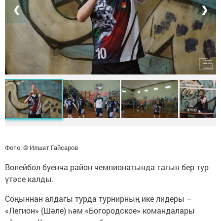
❮
❯
Фото: © Илшат Гайсаров
Волейбол буенча район чемпионатында тагын бер тур
үтәсе калды.
Соңыннан алдагы турда турнирның ике лидеры –
«Легион» (Шәле) һәм «Богородское» командалары