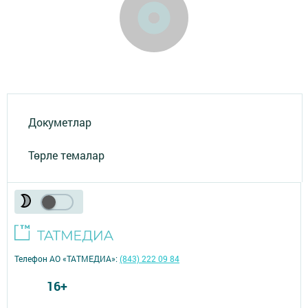
Докуметлар
Төрле темалар
Телефон АО «ТАТМЕДИА»:
(843) 222 09 84
16+