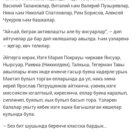
Василий Талановлар, Виталий һәм Валерий Пузыревлар,
Нина һәм Николай Спатловлар, Рим Борисов, Алексей
Чукуров һәм башкалар.
“Ай-һай, бигрәк активлашты әле бу янсуарлар”, – дип
әйтүчеләр дә бар дип көлешәләр авылда. Һәм үзләренә
– җегәр, көч телиләр.
Әйтергә кирәк, Изге Мария Покрауы чиркәве Янсуар,
Нырсуар, Раевка (Никкилдем), Талкыш, Тегермән Тавы
авыллары өчен инде өченче гасыр буена кадерле урын.
Мәктәп булып торган елларында да ул, нәкъ менә
иерей Ярослав Петрущенков әйткәнчә, үзенең изге
миссиясен югалтмый, киресенчә, еллар буена каралып,
сипләнеп, буялып, нык булып басып тора. Үзләрен
балалар укыту кебек изге эшкә багышлаган кешеләр
кулында була.
– Без бит шушында беренче класска бардык...