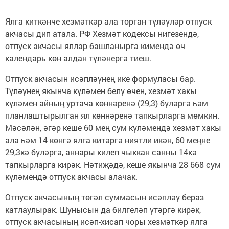
Ялга киткәнче хезмәткәр ала торган түләүләр отпуск
акчасы дип атала. РФ Хезмәт кодексы нигезендә,
отпуск акчасы яллар башланырга кимендә өч
календарь көн алдан түләнергә тиеш.
Отпуск акчасын исәпләүнең ике формуласы бар.
Түләүнең якынча күләмен белү өчен, хезмәт хакы
күләмен айның уртача көннәренә (29,3) бүләргә һәм
планлаштырылган ял көннәренә тапкырларга мөмкин.
Мәсәлән, әгәр кеше 60 мең сум күләмендә хезмәт хакы
ала һәм 14 көнгә ялга китәргә ниятли икән, 60 меңне
29,3кә бүләргә, аннары килеп чыккан санны 14кә
тапкырларга кирәк. Нәтиҗәдә, кеше якынча 28 668 сум
күләмендә отпуск акчасы алачак.
Отпуск акчасының төгәл суммасын исәпләү бераз
катлаулырак. Шунысын да билгеләп үтәргә кирәк,
отпуск акчасының исәп-хисап чоры хезмәткәр ялга