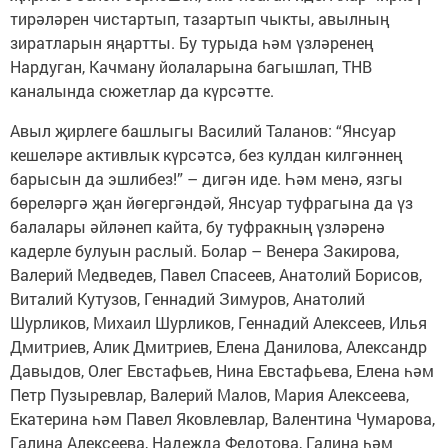
тирәләрен чистартып, тазартып чыкты, авылның
зиратларын яңартты. Бу турыда һәм үзләренең
Нардуган, Качману йолаларына багышлап, ТНВ
каналында сюжетлар да күрсәтте.
Авыл җирлеге башлыгы Василий Таланов: “Янсуар
кешеләре активлык күрсәтсә, без кулдан килгәннең
барысын да эшлибез!” – дигән иде. Һәм менә, язгы
бөреләргә җан йөгергәндәй, Янсуар туфрагына да үз
балалары әйләнеп кайта, бу туфракның үзләренә
кадерле булуын раслый. Болар – Венера Закирова,
Валерий Медведев, Павел Спасеев, Анатолий Борисов,
Виталий Кутузов, Геннадий Зимуров, Анатолий
Шурликов, Михаил Шурликов, Геннадий Алексеев, Илья
Дмитриев, Алик Дмитриев, Елена Данилова, Александр
Давыдов, Олег Евстафьев, Нина Евстафьева, Елена һәм
Петр Пузыревлар, Валерий Малов, Мария Алексеева,
Екатерина һәм Павел Яковлевлар, Валентина Чумарова,
Галина Алексеева, Надежда Федотова, Галина һәм