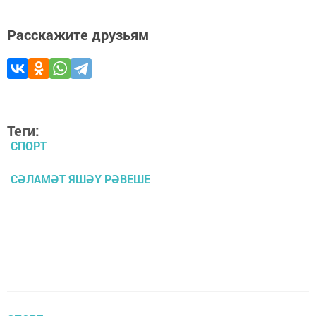
Расскажите друзьям
Теги:
СПОРТ
СӘЛАМӘТ ЯШӘҮ РӘВЕШЕ