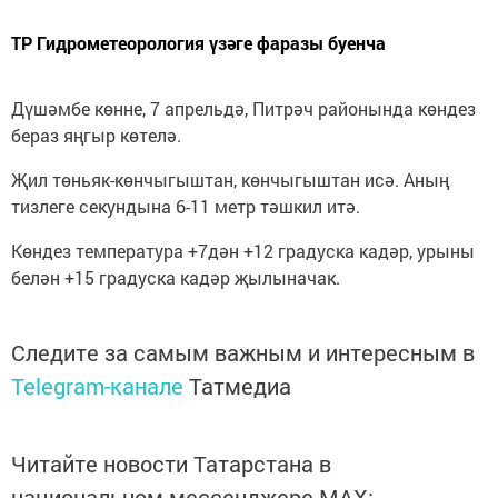
ТР Гидрометеорология үзәге фаразы буенча
Дүшәмбе көнне, 7 апрельдә, Питрәч районында көндез
бераз яңгыр көтелә.
Җил төньяк-көнчыгыштан, көнчыгыштан исә. Аның
тизлеге секундына 6-11 метр тәшкил итә.
Көндез температура +7дән +12 градуска кадәр, урыны
белән +15 градуска кадәр җылыначак.
Следите за самым важным и интересным в
Telegram-канале
Татмедиа
Читайте новости Татарстана в
национальном мессенджере MАХ: