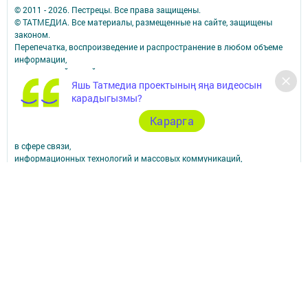
© 2011 - 2026. Пестрецы. Все права защищены.
© ТАТМЕДИА. Все материалы, размещенные на сайте, защищены
законом.
Перепечатка, воспроизведение и распространение в любом объеме
информации,
размещенной на сайте, возможна только с письменного согласия
редакций СМИ.
Яшь Татмедиа проектының яңа видеосын
При поддержке Республиканского агентства по печати и массовым
карадыгызмы?
коммуникациям.
Карарга
Наименование СМИ: Алга (Вперед)
Сетевое издание зарегистрировано Федеральной службой по надзору
в сфере связи,
информационных технологий и массовых коммуникаций,
запись о регистрации СМИ Эл № ФС77-90150 от 7 октября 2025 г.
ФИО главного редактора: Шамсутдинова Ольга Петровна
Адрес редакции: Российская Федерация, Республика Татарстан,
Пестречинский район, с. Пестрецы, ул. Советская, 34.
Электронная почта редакции: algared@yandex.ru
Телефон редакции: (884367) 3-00-59; 3-04-82, 8-939-375-85-09 - отдел
рекламы; 3-04-86 - факс; 3-04-37 - дубляж; 3-15-64 - телевидение.
Для сообщений о фактах коррупции algared@yandex.ru
Учредитель СМИ: АО «ТАТМЕДИА»
Антикоррупционная политика
АО «ТАТМЕДИА» использует «cookie»
для персонализации сервисов и