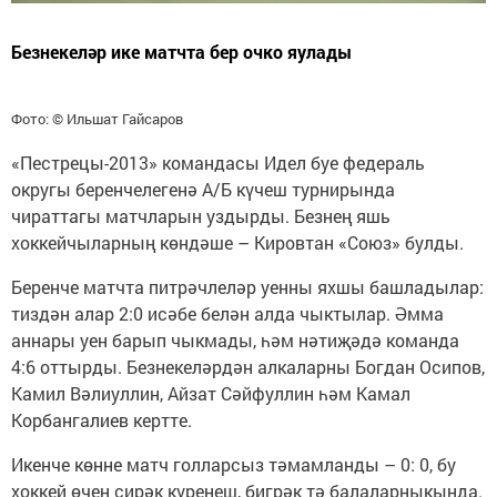
Безнекеләр ике матчта бер очко яулады
Фото: © Ильшат Гайсаров
«Пестрецы-2013» командасы Идел буе федераль
округы беренчелегенә А/Б күчеш турнирында
чираттагы матчларын уздырды. Безнең яшь
хоккейчыларның көндәше – Кировтан «Союз» булды.
Беренче матчта питрәчлеләр уенны яхшы башладылар:
тиздән алар 2:0 исәбе белән алда чыктылар. Әмма
аннары уен барып чыкмады, һәм нәтиҗәдә команда
4:6 оттырды. Безнекеләрдән алкаларны Богдан Осипов,
Камил Вәлиуллин, Айзат Сәйфуллин һәм Камал
Корбангалиев кертте.
Икенче көнне матч голларсыз тәмамланды – 0: 0, бу
хоккей өчен сирәк күренеш, бигрәк тә балаларныкында.