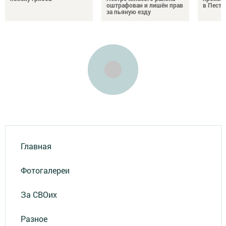
оштрафован и лишён прав
в Пестр
за пьяную езду
Главная
Фотогалереи
За СВОих
Разное