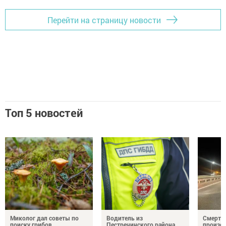
Перейти на страницу новости
Топ 5 новостей
Миколог дал советы по
Водитель из
Смерте
поиску грибов
Пестречинского района
произош