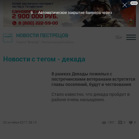
6
Автоматическое закрытие баннера через
НОВОСТИ ПЕСТРЕЦОВ
16+
Газета "Вперед" - Пестречинский район
Новости с тегом - декада
В рамках Декады пожилых с
пестречинскими ветеранами встретятся
главы поселений, будут и чествования
Стало известно, что декада пройдет в
районе очень насыщенно.
02 октября 2017, 08:10
1351
0
0