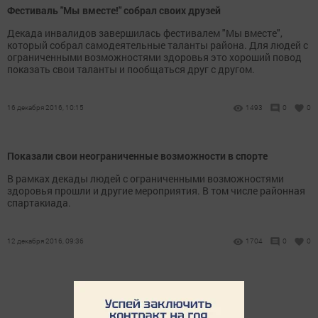
Фестиваль "Мы вместе!" собрал своих друзей
Декада инвалидов завершилась фестивалем "Мы вместе",
который собрал самодеятельные таланты района. Для людей с
ограниченными возможностями здоровья это хороший повод
показать свои таланты и пообщаться друг с другом.
16 декабря 2016, 10:15
1493
0
0
Показали свои неограниченные возможности в спорте
В рамках декады людей с ограниченными возможностями
здоровья прошли и другие мероприятия. В том числе районная
спартакиада.
12 декабря 2016, 09:36
1704
0
0