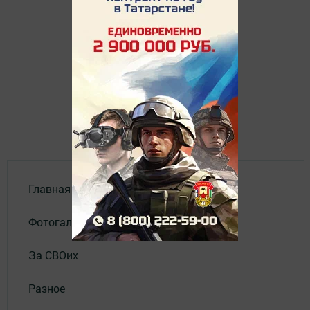
Главная
Фотогалереи
За СВОих
Разное